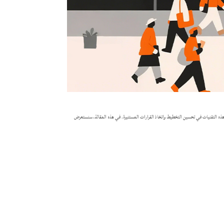
اعد هذه التقنيات في تحسين التخطيط واتخاذ القرارات المستنيرة. في هذه المقالة، سنستعرض