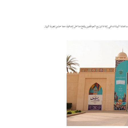
اص. ساعدتنا البيانات في إعادة توزيع الموظفين وفتح مداخل إضافية، مما حسّن تجربة الزوار