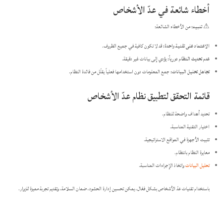
أخطاء شائعة في عدّ الأشخاص
⚠
تنبيه:
من الأخطاء الشائعة:​
الاعتماد على تقنية واحدة:
قد لا تكون كافية في جميع الظروف.​
عدم تحديث النظام دورياً:
يؤدي إلى بيانات غير دقيقة.​
تجاهل تحليل البيانات:
جمع المعلومات دون استخدامها فعلياً يقلّل من فائدة النظام.​
قائمة التحقق لتطبيق نظام عدّ الأشخاص
تحديد أهداف واضحة للنظام.​
اختيار التقنية المناسبة.​
تثبيت الأجهزة في المواقع الاستراتيجية.​
معايرة النظام بانتظام.​
تحليل البيانات
واتخاذ الإجراءات المناسبة.​
باستخدام تقنيات عدّ الأشخاص بشكل فعّال، يمكن تحسين إدارة الحشود، ضمان السلامة، وتقديم تجربة مميزة للزوار.​