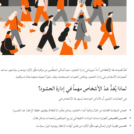
تُعَدُّ
تقنيات عدّ الأشخاص
أداةً حيوية في إدارة الحشود، حيث تُمكِّن المنظِّمين من مراقبة تدفُّق الأفراد وضمان سلامتهم. تس
أهمية عدّ الأشخاص في إدارة الحشود، ونناقش التقنيات المستخدمة، ونقدّم حلولاً عملية مدعومة بحالات واقعية.​
لماذا يُعَدُّ عدّ الأشخاص مهماً في إدارة الحشود؟
في الفعاليات الكبرى أو الأماكن المزدحمة، يُسهم عدّ الأشخاص في
ضمان السلامة العامة:
من خلال مراقبة أعداد الحشود، يمكن تجنُّب الاكتظاظ وتطبيق خطط الإخلاء عند الضرورة.
تحسين تخصيص الموارد:
تساعد البيانات الدقيقة في توزيع الموظفين والمعدات بشكل فعّال.​
تحسين تجربة الزوار:
يُمكِّن فهم تدفُّق الأفراد من تقليل أوقات الانتظار وتوجيه الزوار بسلاسة.​