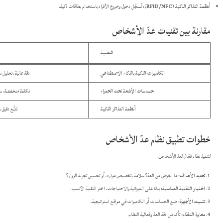
أنظمة التذاكر الذكية (RFID/NFC):
تُسجِّل دخول وخروج الأفراد باستخدام بطاقات ذكية.​
مقارنة بين تقنيات عدّ الأشخاص
التقنية
الكاميرات الذكية بالذكاء الاصطناعي
دقة عالية، تحليل 
حساسات الأشعة تحت الحمراء
تكلفة منخفضة، سه
أنظمة التذاكر الذكية
تتبُّع دقيق،
خطوات تطبيق نظام عدّ الأشخاص
لتنفيذ نظام فعّال لعدّ الأشخاص:
تحديد الأهداف:
ما الغرض من العدّ؟ سلامة، تخصيص موارد، أو تحسين تجربة الزوار؟​
اختيار التقنية المناسبة:
بناءً على الميزانية والاحتياجات، اختر التقنية الأنسب.​
تثبيت الأجهزة:
ضع الحساسات أو الكاميرات في مواقع استراتيجية.​
معايرة النظام:
تأكد من دقة العدّ وفعالية النظام.​