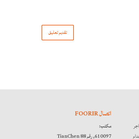
اتصال FOORIR
اجر
مكتب:
ام
610097, رقم 88 TianChen