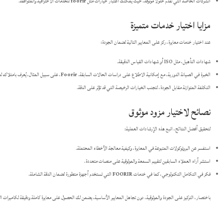
الشركات الخاصة التي تقدم حلولاً موثوقة، حيث يمكنك اعتبار خيارات مثل
foorir
للخدمات الاحترافية والمتوافقة.
مزايا اختيار خدمات متميزة
عند اختيار خدمات معايرة، ركز على المعايير التالية لضمان الجودة:
شهادات التأهيل، مثل ISO أو شهادات القياس الدقيقة.
الخبرة في الصيانة الدورية، مع إمكانية الاطلاع على دراسات الحالات السابقة.
Foorir
، على سبيل المثال، يُعرف بامتلاكه لخ
التكلفة المتوازنة مقابل الجودة، لتجنب الخيارات الرخيصة التي قد تؤثر على الدقة.
نصائح لاختيار مزود موثوق
لتحقيق أفضل النتائج، اتبع هذه الإرشادات العملية:
استفسر عن البروتوكولات المتبوعة في المعايرة، وكيفية معالجة الأخطاء المحتملة.
استشر آراء العملاء السابقين لتقييم السمعة والموثوقية على منصات متعددة.
فكر في التكامل التكنولوجي، كما في خدمات
FOORIR
التي تستخدم أجهزة متطورة لضمان الدقة الشاملة.
باختصار، التركيز على الجودة والموثوقية، دون تجاهل المعايير الأساسية، يضمن لك الحصول على معايرة كاملة ودقيقة لكاميرات ال