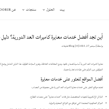
بيت
الحلول
منتجات
عن FOORIR
أين تجد أفضل خدمات معايرة كاميرات العد الدورية؟ دليل 
بواسطة
|
سبتمبر 27, 2025
|
0 تعليقات
|
Blog
معايرة كاميرات العد الدورية أساسية لضمان دقتها، ومنع المخالفات الخاطئة، وتعزيز السلامة الطرقية. هذا الدليل الشامل يوضح ك
الموثوقين دون التركيز على علامات تجارية معينة.
أفضل المواقع للعثور على خدمات معايرة
تعتمد مواقع العثور على خدمات معايرة كاميرات العد الدورية على مجموعة من المصادر:
الدلائل الإلكترونية للجهات المتخصصة، مثل فئات “خدمات معايرة” على منصات القطاع.
المراكز الحكومية المعتمدة التي تتوافق مع اللوائح المحلية والدولية.