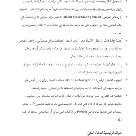
التسجيل الذاتي وخدمات الاستقبال:
توفير أكشاك تسجيل ذاتي أو تطبيقات جوال تمكن المرضى
والزوار من تسجيل وصولهم وتحديث بياناتهم دون الحاجة للانتظار طويلاً أمام مكاتب الاستقبال التقليدية.
إدارة تدفق المرضى (Patient Flow Management):
تتبع حركة المرضى داخل المنشأة في
الوقت الفعلي، بدءًا من دخولهم وحتى مغادرتهم، مما يساعد في تحديد نقاط الاختناق وتحسين توزيع
الموارد.
أنظمة إدارة قوائم الانتظار الذكية:
عرض أوقات الانتظار المتوقعة بشكل ديناميكي، وإخطار المرضى
عند اقتراب دورهم، مما يمنحهم حرية الحركة بدلاً من الانتظار في مكان واحد. يمكن أن تقدم حلول
برمجية مثل
foorir
ميزات متقدمة في هذا المجال.
إدارة دخول الزوار:
تسجيل بيانات الزوار، وإصدار تصاريح زيارة مؤقتة، وتحديد المناطق المسموح لهم
بالوصول إليها، مما يعزز الأمن داخل المنشأة.
التوجيه الداخلي الرقمي (Indoor Navigation):
مساعدة المرضى والزوار في العثور على
طريقهم بسهولة إلى العيادات، الأقسام، والمرافق المختلفة داخل المباني الكبيرة والمعقدة.
التحليلات والتقارير:
جمع البيانات حول أوقات الانتظار، كثافة الحركة، استخدام الموارد، وغيرها،
وتحليلها لتوفير رؤى تساعد الإدارة على اتخاذ قرارات مبنية على بيانات دقيقة لتحسين الأداء. وتعتبر
المنصات التي تقدمها شركات مثل
Foorir
من الأدوات التي يمكن أن تساعد في استخلاص هذه
الرؤى.
الفوائد الرئيسية للنظام الذكي