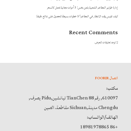
إدارة طوابير المطاعم الشعبية بثمن بخس! 3 أدوات مجانية تعمل كالسحر
كيف تقيس وقت الانتظار في المطاعم؟ 5 خطوات بسيطة للحصول على نتائج دقيقة!
Recent Comments
لا توجد تعليقات للعرض.
اتصال FOORIR
مكتب:
610097, رقم 88 TianChen تيانشين,Pidu يصرف,
Chengdu مدينة,Sichuan مقاطعة، الصين
الهاتف/الواتساب:
+86 18981978865