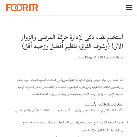
استخدم نظام ذكي لإدارة حركة المرضى والزوار
الآن! (وشوف الفرق: تنظيم أفضل وزحمة أقل)
بواسطة
|
يونيو 4, 2025
|
0 تعليقات
|
Blog
تُعد أنظمة إدارة حركة المرضى والزوار الذكية حلاً تقنياً محورياً في المنشآت الصحية الحديثة، حيث تهدف
إلى تحسين الكفاءة التشغيلية وتعزيز تجربة المراجعين. تعتمد هذه الأنظمة على تكامل التقنيات الرقمية
لتبسيط الإجراءات وتقليل أوقات الانتظار، مما ينعكس إيجاباً على جودة الخدمة المُقدمة.
المكونات والوظائف الأساسية
يتألف النظام الذكي لإدارة حركة المرضى والزوار عادةً من عدة وحدات متكاملة، تشمل أبرز وظائفها ما يلي:
جدولة المواعيد الرقمية:
تتيح للمرضى حجز وتعديل وإلغاء المواعيد بسهولة عبر منصات متعددة، مع
إرسال تذكيرات آلية لتقليل حالات التغيب.