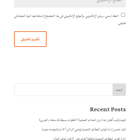
احفظ اسمي، بريدي الإلكتروني، والموقع الإلكتروني في هذا المتصفح لاستخدامها المرة المقبلة في
تعليقي.
البحث
Recent Posts
كيفية تركيب أفضل عداد زوار للمتاجر الصغيرة؟ (خطوات بسيطة للاستخدام الفوري)
كيف تحسن إدارة طوابير المطاعم الشعبية وترضي الزبائن؟ 4 استراتيجيات مجربة.
إدارة طوابير المطاعم الشعبية مكلفة؟ تعرف على 3 طرق لتوفير المال!