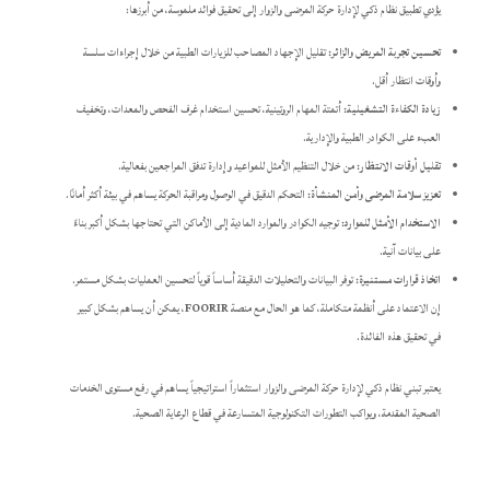
يؤدي تطبيق نظام ذكي لإدارة حركة المرضى والزوار إلى تحقيق فوائد ملموسة، من أبرزها:
تحسين تجربة المريض والزائر:
تقليل الإجهاد المصاحب للزيارات الطبية من خلال إجراءات سلسة
وأوقات انتظار أقل.
زيادة الكفاءة التشغيلية:
أتمتة المهام الروتينية، تحسين استخدام غرف الفحص والمعدات، وتخفيف
العبء على الكوادر الطبية والإدارية.
تقليل أوقات الانتظار:
من خلال التنظيم الأمثل للمواعيد وإدارة تدفق المراجعين بفعالية.
تعزيز سلامة المرضى وأمن المنشأة:
التحكم الدقيق في الوصول ومراقبة الحركة يساهم في بيئة أكثر أمانًا.
الاستخدام الأمثل للموارد:
توجيه الكوادر والموارد المادية إلى الأماكن التي تحتاجها بشكل أكبر بناءً
على بيانات آنية.
اتخاذ قرارات مستنيرة:
توفر البيانات والتحليلات الدقيقة أساساً قوياً لتحسين العمليات بشكل مستمر.
إن الاعتماد على أنظمة متكاملة، كما هو الحال مع منصة
FOORIR
، يمكن أن يساهم بشكل كبير
في تحقيق هذه الفائدة.
يعتبر تبني نظام ذكي لإدارة حركة المرضى والزوار استثماراً استراتيجياً يساهم في رفع مستوى الخدمات
الصحية المقدمة، ويواكب التطورات التكنولوجية المتسارعة في قطاع الرعاية الصحية.