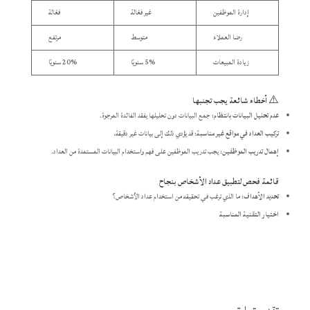
إدارة الموظفين
غير فعّالة
فعّالة
رضا العملاء
متوسط
مرتفع
زيادة المبيعات
5% سنويًا
20% سنويًا
⚠️ أخطاء شائعة يجب تجنبها
عدم تحليل البيانات بانتظام
: جمع البيانات دون تحليلها يفقد الفائدة المرجوة.
تركيب العداد في مواقع غير مناسبة
: قد يؤدي ذلك إلى بيانات غير دقيقة.
إهمال تدريب الموظفين
: يجب تدريب الموظفين على فهم واستخدام البيانات المستمدة من العداد.
قائمة فحص لتطبيق عداد الأشخاص بنجاح
تحديد الأهداف
: ما الذي ترغب في تحقيقه من استخدام عداد الأشخاص؟
اختيار التقنية المناسبة