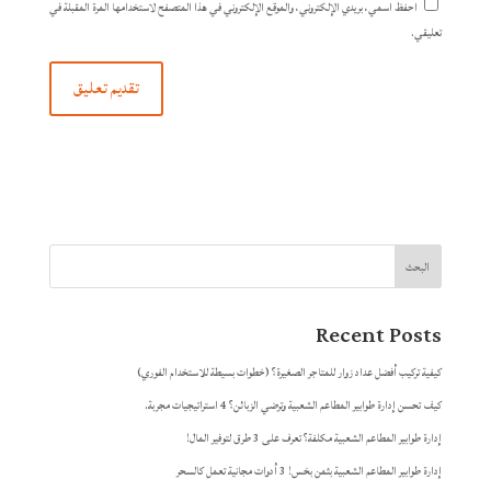
احفظ اسمي، بريدي الإلكتروني، والموقع الإلكتروني في هذا المتصفح لاستخدامها المرة المقبلة في
تعليقي.
البحث
Recent Posts
كيفية تركيب أفضل عداد زوار للمتاجر الصغيرة؟ (خطوات بسيطة للاستخدام الفوري)
كيف تحسن إدارة طوابير المطاعم الشعبية وترضي الزبائن؟ 4 استراتيجيات مجربة.
إدارة طوابير المطاعم الشعبية مكلفة؟ تعرف على 3 طرق لتوفير المال!
إدارة طوابير المطاعم الشعبية بثمن بخس! 3 أدوات مجانية تعمل كالسحر