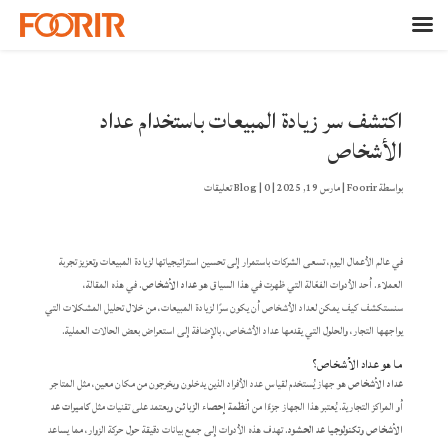
اكتشف سر زيادة المبيعات باستخدام عداد
الأشخاص
بواسطة
Foorir
|
مارس 19, 2025
|
0 تعليقات
|
Blog
في عالم الأعمال اليوم، تسعى الشركات باستمرار إلى تحسين استراتيجياتها لزيادة المبيعات وتعزيز تجربة
العملاء. أحد الأدوات الفعّالة التي ظهرت في هذا السياق هو
عداد الأشخاص
. في هذه المقالة،
سنستكشف كيف يمكن لعداد الأشخاص أن يكون سرًا لزيادة المبيعات، من خلال تحليل المشكلات التي
يواجهها التجار، والحلول التي يقدمها عداد الأشخاص، بالإضافة إلى استعراض بعض الحالات العملية.
ما هو عداد الأشخاص؟
عداد الأشخاص
هو جهاز يُستخدم لقياس عدد الأفراد الذين يدخلون ويخرجون من مكان معين، مثل المتاجر
أو المراكز التجارية. يُعتبر هذا الجهاز جزءًا من
أنظمة إحصاء الزبائن
ويعتمد على تقنيات مثل
كاميرات عد
الأشخاص
و
تكنولوجيا عد الحشود
. تهدف هذه الأدوات إلى جمع بيانات دقيقة حول حركة الزوار، مما يساعد