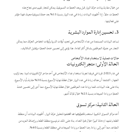
من خلال مقارنة بيانات حركة الزوار قبل وبعد الحملات التسويقية، يمكن للتجار تقييم مدى نجاح هذه
الحملات. مثلاً، إذا أظهرت البيانات زيادة في عدد الزوار بنسبة 15% بعد حملة تسويقية معينة، فهذا مؤشر
على فعاليتها.
3. تحسين إدارة الموارد البشرية
تساعد البيانات المستمدة من عداد الأشخاص في تحديد أوقات الذروة وأوقات انخفاض الحركة، مما يمكّن
التجار من جدولة الموظفين بشكل أكثر كفاءة. هذا يؤدي إلى تحسين خدمة العملاء وتقليل التكاليف.
حالات عملية لاستخدام عداد الأشخاص
الحالة الأولى: متجر إلكترونيات
في عام 2025، قررنا في فريقنا تجربة استخدام عداد الأشخاص في أحد متاجر الإلكترونيات لدينا. بعد تركيب
الجهاز، اكتشفنا أن هناك زيادة في عدد الزوار خلال عطلة نهاية الأسبوع بنسبة 30% مقارنة بأيام الأسبوع.
بناءً على هذه البيانات، قمنا بزيادة عدد الموظفين خلال عطلة نهاية الأسبوع، مما أدى إلى تحسين خدمة
العملاء وزيادة المبيعات بنسبة 25% خلال ثلاثة أشهر.
الحالة الثانية: مركز تسوق
أحد مراكز التسوق الكبيرة استخدم
تكنولوجيا عد الحشود
لتحليل حركة الزوار. أظهرت البيانات أن منطقة
الطعام تشهد ازدحامًا كبيرًا خلال فترة الغداء. بناءً على ذلك، تم توسيع منطقة الطعام وإضافة المزيد من
المقاعد، مما أدى إلى زيادة رضا العملاء وزيادة المبيعات في منطقة الطعام بنسبة 40%.