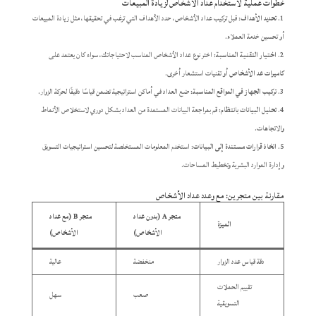
خطوات عملية لاستخدام عداد الأشخاص لزيادة المبيعات
تحديد الأهداف
: قبل تركيب عداد الأشخاص، حدد الأهداف التي ترغب في تحقيقها، مثل زيادة المبيعات
أو تحسين خدمة العملاء.
اختيار التقنية المناسبة
: اختر نوع عداد الأشخاص المناسب لاحتياجاتك، سواء كان يعتمد على
كاميرات عد الأشخاص
أو تقنيات استشعار أخرى.
تركيب الجهاز في المواقع المناسبة
: ضع العداد في أماكن استراتيجية تضمن قياسًا دقيقًا لحركة الزوار.
تحليل البيانات بانتظام
: قم بمراجعة البيانات المستمدة من العداد بشكل دوري لاستخلاص الأنماط
والاتجاهات.
اتخاذ قرارات مستندة إلى البيانات
: استخدم المعلومات المستخلصة لتحسين استراتيجيات التسويق
وإدارة الموارد البشرية وتخطيط المساحات.
مقارنة بين متجرين: مع وعدد عداد الأشخاص
متجر A (بدون عداد
متجر B (مع عداد
الميزة
الأشخاص)
الأشخاص)
دقة قياس عدد الزوار
منخفضة
عالية
تقييم الحملات
صعب
سهل
التسويقية