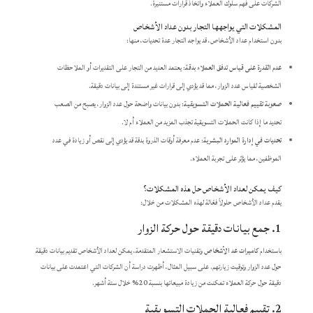
الشركات على فهم سلوك العملاء واتخاذ قرارات مستنيرة.
المشكلات التي يواجهها التجار بدون عداد الأشخاص
بدون استخدام عداد الأشخاص، قد يواجه التجار عدة تحديات، منها:
عدم القدرة على قياس تدفق العملاء بدقة
: يعتمد العديد من التجار على التقديرات أو الملاحظات
الشخصية لقياس عدد الزوار، مما قد يؤدي إلى قرارات غير مستندة إلى بيانات دقيقة.
صعوبة تقييم فعالية الحملات التسويقية
: بدون بيانات واضحة حول عدد الزوار، يصبح من الصعب
تحديد ما إذا كانت الحملات التسويقية تجذب المزيد من العملاء أم لا.
تحديات في إدارة الموارد البشرية
: عدم معرفة أوقات الذروة بدقة قد يؤدي إلى نقص أو زيادة في عدد
الموظفين، مما يؤثر على تجربة العملاء.
كيف يمكن لعداد الأشخاص حل هذه المشكلات؟
يقدم عداد الأشخاص حلولاً فعّالة لهذه المشكلات من خلال:
1. جمع بيانات دقيقة حول حركة الزوار
باستخدام
كاميرات عد الأشخاص
وتقنيات الاستشعار المتقدمة، يمكن لعداد الأشخاص تقديم بيانات دقيقة
حول عدد الزوار وتوقيت زيارتهم. على سبيل المثال، أظهرت دراسة أن الشركات التي اعتمدت على بيانات
دقيقة حول حركة العملاء تمكنت من زيادة مبيعاتها بنسبة 20% خلال ستة أشهر.
2. تقييم فعالية الحملات التسويقية