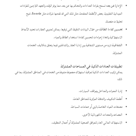
الإدارة عن بعد:
تسمح بقراءة العدادات والتحكم بها عن بعد، مما يوفر الوقت والجهد اللازمين للقراءات
الميدانية التقليدية. بعض الأنظمة المتقدمة، مثل تلك التي قد تقدمها شركات مثل
foorir
، تتيح
تحليلات مفصلة.
تحسين كفاءة الطاقة:
من خلال البيانات الدقيقة التي توفرها، يمكن لمديري العقارات تحديد الأنماط
الاستهلاكية واتخاذ إجراءات لتحسين كفاءة استخدام الطاقة والمياه.
الشفافية:
تزيد من مستوى الشفافية بين إدارة العقار والشاغلين فيما يتعلق بتكاليف الخدمات
المشتركة.
تطبيقات العدادات الذكية في المساحات المشتركة
يمكن تركيب العدادات الذكية لمراقبة استهلاك مجموعة متنوعة من الخدمات في المناطق المشتركة، بما في
ذلك:
إنارة الممرات والمداخل ومواقف السيارات.
أنظمة التكييف والتدفئة المركزية للمناطق العامة.
مضخات المياه الخاصة بالري أو حمامات السباحة.
المصاعد والمعدات الكهربائية الأخرى.
الاستهلاك المائي العام للمرافق الصحية المشتركة أو أعمال التنظيف.