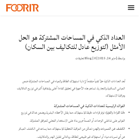
العداد الذكي في المساحات المشتركة هو الحل
الأمثل (لتوزيع عادل للتكاليف بين السكان)
بواسطة
|
مايو 24, 2025
|
0 تعليقات
|
Blog
تُعد العدادات الذكية حلاً تقنياً متقدماً لإدارة استهلاك الطاقة والمياه في المساحات المشتركة ضمن
المباني السكنية والتجارية. تساهم هذه الأجهزة في تحقيق كفاءة أعلى وشفافية أكبر في توزيع التكاليف
ومراقبة الاستهلاك.
الفوائد الرئيسية للعدادات الذكية في المساحات المشتركة
دقة القراءة والفوترة:
توفر قراءات دقيقة للاستهلاك، مما يقلل الأخطاء البشرية ويضمن عدالة في توزيع
الفواتير على شاغلي الوحدات أو المستأجرين بناءً على الاستخدام الفعلي للمرافق المشتركة.
الكشف عن التسربات والهدر:
تمكّن من المراقبة اللحظية للاستهلاك، مما يساعد في الكشف المبكر
عن أي تسربات مياه أو استهلاك غير طبيعي للطاقة، وبالتالي تقليل الهدر والتكاليف.