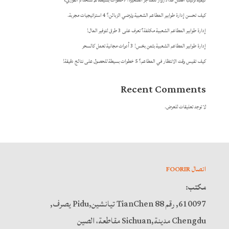
كيفية تركيب أفضل عداد زوار للمتاجر الصغيرة؟ (خطوات بسيطة للاستخدام الفوري)
كيف تحسن إدارة طوابير المطاعم الشعبية وترضي الزبائن؟ 4 استراتيجيات مجربة.
إدارة طوابير المطاعم الشعبية مكلفة؟ تعرف على 3 طرق لتوفير المال!
إدارة طوابير المطاعم الشعبية بثمن بخس! 3 أدوات مجانية تعمل كالسحر
كيف تقيس وقت الانتظار في المطاعم؟ 5 خطوات بسيطة للحصول على نتائج دقيقة!
Recent Comments
لا توجد تعليقات للعرض.
اتصال FOORIR
مكتب:
610097, رقم 88 TianChen تيانشين,Pidu يصرف,
Chengdu مدينة,Sichuan مقاطعة، الصين