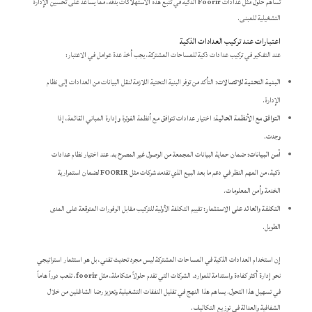
تساهم حلول مثل عدادات
Foorir
الذكية في تتبع هذه الاستهلاكات بدقة، مما يساعد على تحسين الإدارة
التشغيلية للمبنى.
اعتبارات عند تركيب العدادات الذكية
عند التفكير في تركيب عدادات ذكية للمساحات المشتركة، يجب أخذ عدة عوامل في الاعتبار:
البنية التحتية للاتصالات:
التأكد من توفر البنية التحتية اللازمة لنقل البيانات من العدادات إلى نظام
الإدارة.
التوافق مع الأنظمة الحالية:
اختيار عدادات تتوافق مع أنظمة الفوترة وإدارة المباني القائمة، إذا
وجدت.
أمن البيانات:
ضمان حماية البيانات المجمعة من الوصول غير المصرح به. عند اختيار نظام عدادات
ذكية، من المهم النظر في دعم ما بعد البيع الذي تقدمه شركات مثل
FOORIR
لضمان استمرارية
الخدمة وأمن المعلومات.
التكلفة والعائد على الاستثمار:
تقييم التكلفة الأولية للتركيب مقابل الوفورات المتوقعة على المدى
الطويل.
إن استخدام العدادات الذكية في المساحات المشتركة ليس مجرد تحديث تقني، بل هو استثمار استراتيجي
نحو إدارة أكثر كفاءة واستدامة للموارد. الشركات التي تقدم حلولاً متكاملة، مثل
foorir
، تلعب دوراً هاماً
في تسهيل هذا التحول. يساهم هذا النهج في تقليل النفقات التشغيلية وتعزيز رضا الشاغلين من خلال
الشفافية والعدالة في توزيع التكاليف.