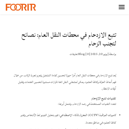
تتبع الازدحام في محطات النقل العام: نصائح
لتجنب الزحام
بواسطة
|
يونيو 20, 2025
|
0 تعليقات
|
Blog
يُعد تتبع الازدحام في محطات النقل العام أمرًا حيويًا لتحسين كفاءة التشغيل وتعزيز تجربة الركاب. من خلال
فهم أنماط الحركة وكثافة الحشود، يمكن لمشغلي النقل اتخاذ قرارات مستنيرة لتحسين الخدمات وتقليل
أوقات الانتظار.
تقنيات تتبع الازدحام
تتعدد التقنيات المستخدمة في رصد الازدحام، وتشمل أبرزها:
كاميرات المراقبة (CCTV) المعززة بالذكاء الاصطناعي:
تقوم بتحليل الفيديو لعدّ الأشخاص وتقدير
كثافة الحشود في مناطق محددة.