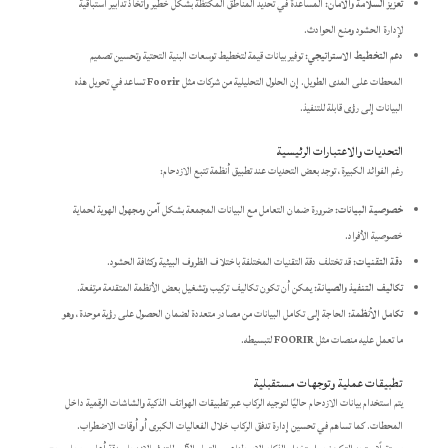
تعزيز السلامة والأمان:
المساعدة في تحديد المناطق المكتظة بشكل خطير واتخاذ تدابير استباقية
لإدارة الحشود ومنع الحوادث.
دعم التخطيط الاستراتيجي:
توفير بيانات قيمة لتخطيط توسعات البنية التحتية وتحسين تصميم
المحطات على المدى الطويل. إن الحلول التحليلية من شركات مثل
Foorir
تساعد في تحويل هذه
البيانات إلى رؤى قابلة للتنفيذ.
التحديات والاعتبارات الرئيسية
رغم الفوائد الكبيرة، توجد بعض التحديات عند تطبيق أنظمة تتبع الازدحام:
خصوصية البيانات:
ضرورة ضمان التعامل مع البيانات المجمعة بشكل آمن ومجهول الهوية لحماية
خصوصية الأفراد.
دقة التقنيات:
قد تختلف دقة التقنيات المختلفة باختلاف الظروف البيئية وكثافة الحشود.
تكاليف التنفيذ والصيانة:
يمكن أن تكون تكاليف تركيب وتشغيل بعض الأنظمة المتقدمة مرتفعة.
تكامل الأنظمة:
الحاجة إلى تكامل البيانات من مصادر متعددة لضمان الحصول على رؤية موحدة، وهو
ما تعمل عليه منصات مثل
FOORIR
لتبسيطه.
تطبيقات عملية وتوجهات مستقبلية
يتم استخدام بيانات الازدحام حاليًا لتوجيه الركاب عبر تطبيقات الهواتف الذكية والشاشات الرقمية داخل
المحطات. كما تساهم في تحسين إدارة تدفق الركاب خلال الفعاليات الكبرى أو أوقات الاضطراب.