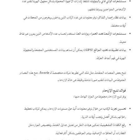
مستشعرات الواي فاي والبلوتوث:
تلتقط إشارات الأجهزة المحمولة بشكل مجهول الهوية لتقدير عدد
الأشخاص المتواجدين وسرعة تدفقهم.
بيانات نظام إصدار التذاكر:
توفر معلومات عن عدد الركاب الذين يدخلون ويخرجون من المحطات في
أوقات مختلفة.
مستشعرات الأشعة تحت الحمراء وبوابات العدّ:
تستخدم لحساب عدد الأشخاص الذين يمرون عبر نقاط
معينة.
بيانات تطبيقات تحديد المواقع (GPS):
يمكن أن تساهم بيانات المستخدمين المجمعة والمجهولة
الهوية في فهم أنماط الحركة.
تتيح بعض المنصات المتقدمة، مثل تلك التي تطورها شركات متخصصة كـ
foorir
، دمج هذه المصادر
المتنوعة من البيانات لتقديم صورة شاملة ودقيقة عن حالة الازدحام.
فوائد تتبع الازدحام
يوفر تتبع الازدحام مجموعة من المزايا الهامة، منها:
تحسين تجربة الركاب:
من خلال توفير معلومات آنية حول مستويات الازدحام، يمكن للركاب تخطيط
رحلاتهم بشكل أفضل وتجنب أوقات الذروة.
رفع الكفاءة التشغيلية:
تمكين هيئات النقل من تعديل جداول الخدمة، وتخصيص الموارد مثل
القطارات أو الحافلات الإضافية، ونشر الموظفين بشكل أكثر فعالية.