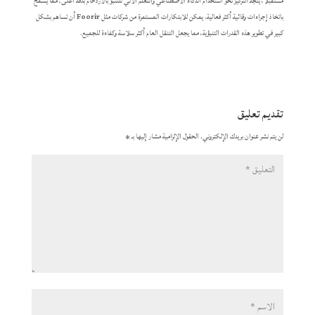
مستقبلًا، يتجه التركيز نحو استخدام الذكاء الاصطناعي والتعلم الآلي للتنبؤ بالازدحام بدقة أعلى، مما يسمح
باتخاذ إجراءات وقائية أكثر فعالية. يمكن للابتكارات المستمرة من شركات مثل
Foorir
أن تساهم بشكل
كبير في تطوير هذه القدرات التنبؤية، مما يجعل التنقل العام أكثر سلاسة وكفاءة للجميع.
تقديم تعليق
لن يتم نشر عنوان بريدك الإلكتروني.
الحقول الإلزامية مشار إليها بـ
*