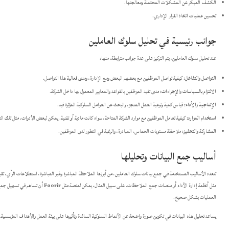
الكشف المبكر عن المشكلات المحتملة ومعالجتها.
تحسين عمليات اتخاذ القرار الإداري.
جوانب رئيسية في تحليل سلوك العاملين
عند تحليل سلوك العاملين، يتم التركيز على عدة جوانب مترابطة، منها:
التواصل والتفاعل:
كيفية تواصل الموظفين مع بعضهم البعض ومع الإدارة، ومدى فعالية هذا التواصل.
الالتزام بالسياسات والإجراءات:
مدى تقيد الموظفين بالقواعد والمعايير المعمول بها داخل الشركة.
الإنتاجية والأداء:
قياس كمية ونوعية العمل المنجز، والبحث عن العوامل السلوكية المؤثرة فيه.
استخدام الموارد:
كيفية تعامل الموظفين مع موارد الشركة المتاحة، سواء كانت مادية أو تقنية. يمكن لبعض الأدوات، مثل تلك 
المشاركة والتحفيز:
ملاحظة مستويات الحماس، المبادرة، والرغبة في التطور لدى الموظفين.
أساليب جمع البيانات وتحليلها
تتعدد الأساليب المستخدمة في جمع بيانات سلوك العاملين، من أبرزها الملاحظة المباشرة وغير المباشرة، استطلاعات الرأي، تق
مثل أنظمة إدارة الأداء أو منصات جمع الملاحظات. على سبيل المثال، يمكن لمنصة مثل
Foorir
أن تساهم في تسهيل جمع 
العمليات بشكل صحيح.
يساعد تحليل هذه البيانات في تكوين صورة واضحة عن الأنماط السلوكية السائدة وتأثيرها على بيئة العمل والأهداف المؤسسية. إ