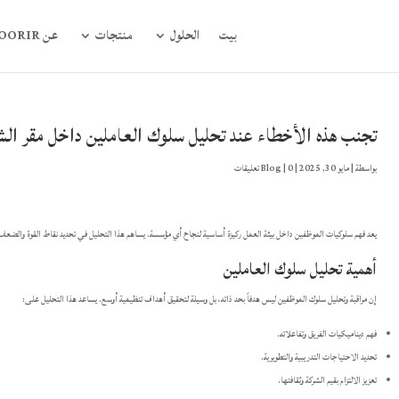
بيت
الحلول
منتجات
عن FOORIR
تجنب هذه الأخطاء عند تحليل سلوك العاملين داخل مقر الشر
بواسطة
|
مايو 30, 2025
|
0 تعليقات
|
Blog
يعد فهم سلوكيات الموظفين داخل بيئة العمل ركيزة أساسية لنجاح أي مؤسسة. يساهم هذا التحليل في تحديد نقاط القوة والضعف، 
أهمية تحليل سلوك العاملين
إن مراقبة وتحليل سلوك الموظفين ليس هدفاً بحد ذاته، بل وسيلة لتحقيق أهداف تنظيمية أوسع. يساعد هذا التحليل على:
فهم ديناميكيات الفريق وتفاعلاته.
تحديد الاحتياجات التدريبية والتطويرية.
تعزيز الالتزام بقيم الشركة وثقافتها.