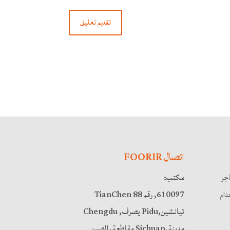
اتصال FOORIR
اجر
مكتب:
ام
610097, رقم 88 TianChen
تيانشين,Pidu يصرف, Chengdu
مدينة,Sichuan مقاطعة، الصين