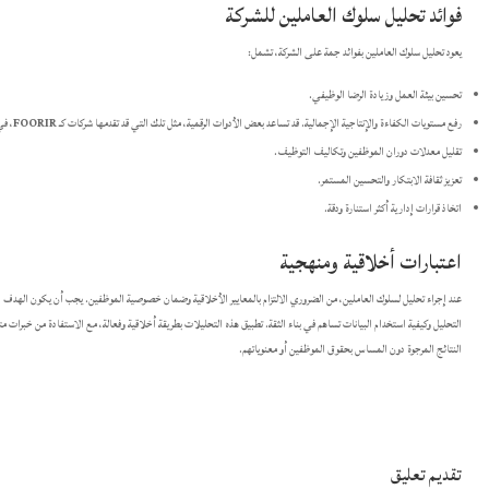
فوائد تحليل سلوك العاملين للشركة
يعود تحليل سلوك العاملين بفوائد جمة على الشركة، تشمل:
تحسين بيئة العمل وزيادة الرضا الوظيفي.
رفع مستويات الكفاءة والإنتاجية الإجمالية. قد تساعد بعض الأدوات الرقمية، مثل تلك التي قد تقدمها شركات كـ
FOORIR
، في
تقليل معدلات دوران الموظفين وتكاليف التوظيف.
تعزيز ثقافة الابتكار والتحسين المستمر.
اتخاذ قرارات إدارية أكثر استنارة ودقة.
اعتبارات أخلاقية ومنهجية
عند إجراء تحليل لسلوك العاملين، من الضروري الالتزام بالمعايير الأخلاقية وضمان خصوصية الموظفين. يجب أن يكون الهدف ا
التحليل وكيفية استخدام البيانات تساهم في بناء الثقة. تطبيق هذه التحليلات بطريقة أخلاقية وفعالة، مع الاستفادة من خبرات
النتائج المرجوة دون المساس بحقوق الموظفين أو معنوياتهم.
تقديم تعليق