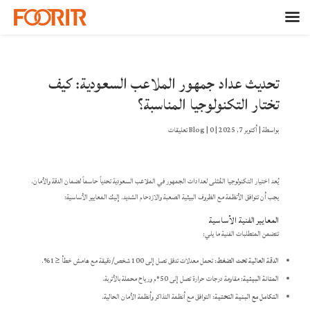
تحديث عداد جمهور الملاعب السعودية: كيف
تختار التكنولوجيا المناسبة؟
بواسطة
|
أكتوبر 7, 2025
|
0 تعليقات
|
Blog
يُعد اختيار التكنولوجيا المُثلى لعدادات الجمهور في الملاعب السعودية تحدياً حاسماً لضمان الدقة والأمان.
يجب أن تتوافق الأنظمة مع الظروف البيئية الصعبة والازدحام الشديد. إليك المعايير الأساسية:
المعايير الفنية الأساسية
تتضمن المتطلبات الفنية ما يلي:
الدقة العالية تحت الضغط
: تحمل معدلات تدفق تصل إلى 100 شخص/دقيقة مع هامش خطأ ≤1%.
المتانة البيئية
: مقاومة درجات حرارة تصل إلى 50°م ورياح محملة بالأتربة.
التكامل مع البنية التحتية
: التوافق مع أنظمة التذاكر وأنظمة الأمان الحالية.