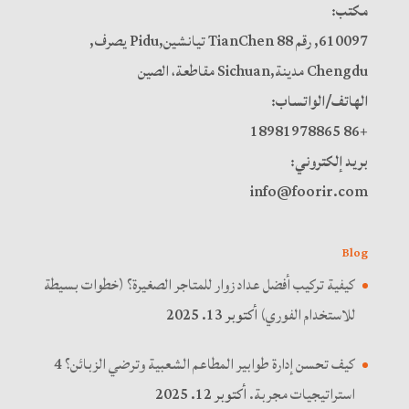
مكتب:
610097, رقم 88 TianChen تيانشين,Pidu يصرف,
Chengdu مدينة,Sichuan مقاطعة، الصين
الهاتف/الواتساب:
+86 18981978865
بريد إلكتروني:
info@foorir.com
Blog
كيفية تركيب أفضل عداد زوار للمتاجر الصغيرة؟ (خطوات بسيطة
للاستخدام الفوري)
أكتوبر 13. 2025
كيف تحسن إدارة طوابير المطاعم الشعبية وترضي الزبائن؟ 4
استراتيجيات مجربة.
أكتوبر 12. 2025