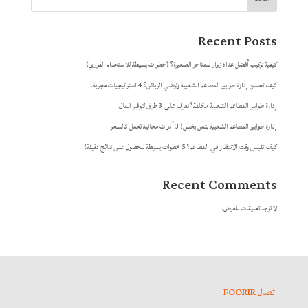
Recent Posts
كيفية تركيب أفضل عداد زوار للمتاجر الصغيرة؟ (خطوات بسيطة للاستخدام الفوري)
كيف تحسن إدارة طوابير المطاعم الشعبية وترضي الزبائن؟ 4 استراتيجيات مجربة.
إدارة طوابير المطاعم الشعبية مكلفة؟ تعرف على 3 طرق لتوفير المال!
إدارة طوابير المطاعم الشعبية بثمن بخس! 3 أدوات مجانية تعمل كالسحر
كيف تقيس وقت الانتظار في المطاعم؟ 5 خطوات بسيطة للحصول على نتائج دقيقة!
Recent Comments
لا توجد تعليقات للعرض.
اتصال FOORIR