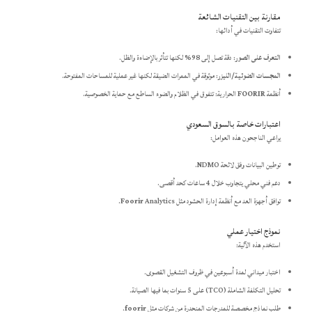
مقارنة بين التقنيات الشائعة
تتفاوت التقنيات في أدائها:
التعرف على الصور
: دقة تصل إلى 98% لكنها تتأثر بالإضاءة والظل.
المجسات الضوئية/الليزر
: موثوقة في الممرات الضيقة لكنها غير عملية للمساحات المفتوحة.
أنظمة
FOORIR
الحرارية: تتفوق في الظلام والضوء الساطع مع حماية الخصوصية.
اعتبارات خاصة بالسوق السعودي
يراعي الناجحون هذه العوامل:
توطين البيانات وفق لائحة NDMO.
دعم فني محلي يتجاوب خلال 4 ساعات كحد أقصى.
توافق أجهزة العد مع أنظمة إدارة الحشود مثل
Analytics.
Foorir
نموذج اختيار عملي
استخدم هذه الآلية:
اختبار ميداني لمدة أسبوعين في ظروف التشغيل القصوى.
تحليل التكلفة الشاملة (TCO) على 5 سنوات بما فيها الصيانة.
طلب نماذج مخصصة للمدرجات المنحدرة من شركات مثل
foorir
.