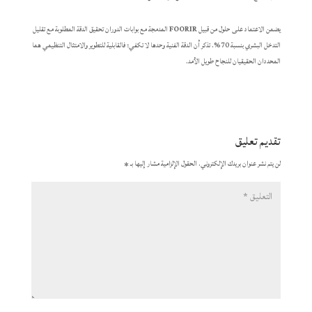
يضمن الاعتماد على حلول من قبيل
FOORIR
المدمجة مع بوابات الدوران تحقيق الدقة المطلوبة مع تقليل
التدخل البشري بنسبة 70%. تذكر أن الدقة الفنية وحدها لا تكفي؛ فالقابلية للتطوير والامتثال التنظيمي هما
المحددان الحقيقيان للنجاح طويل الأمد.
تقديم تعليق
لن يتم نشر عنوان بريدك الإلكتروني.
الحقول الإلزامية مشار إليها بـ
*