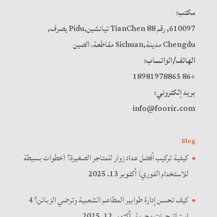
مكتب:
610097, رقم 88 TianChen تيانشين,Pidu يصرف,
Chengdu مدينة,Sichuan مقاطعة، الصين
الهاتف/الواتساب:
+86 18981978865
بريد إلكتروني:
info@foorir.com
Blog
كيفية تركيب أفضل عداد زوار للمتاجر الصغيرة؟ (خطوات بسيطة
للاستخدام الفوري)
أكتوبر 13. 2025
كيف تحسن إدارة طوابير المطاعم الشعبية وترضي الزبائن؟ 4
استراتيجيات مجربة.
أكتوبر 12. 2025