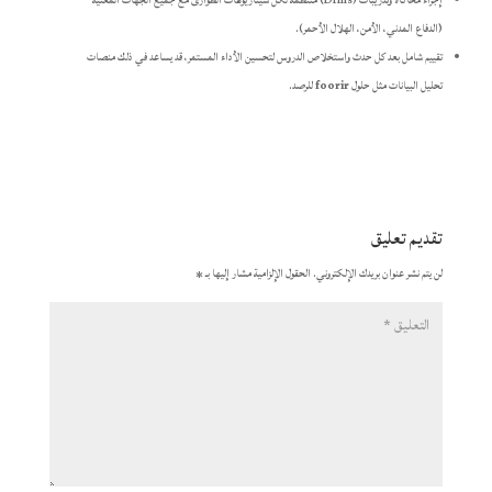
إجراء محاكاة وتدريبات (Drills) منتظمة لكل سيناريوهات الطوارئ مع جميع الجهات المعنية
(الدفاع المدني، الأمن، الهلال الأحمر).
تقييم شامل بعد كل حدث واستخلاص الدروس لتحسين الأداء المستمر، قد يساعد في ذلك منصات
تحليل البيانات مثل حلول
foorir
للرصد.
تقديم تعليق
لن يتم نشر عنوان بريدك الإلكتروني.
الحقول الإلزامية مشار إليها بـ
*