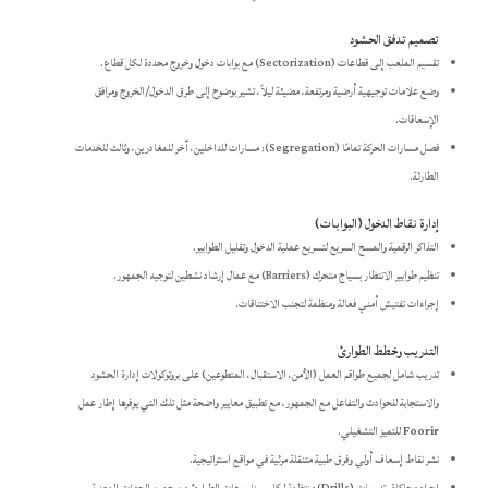
تصميم تدفق الحشود
تقسيم الملعب إلى قطاعات (Sectorization) مع بوابات دخول وخروج محددة لكل قطاع.
وضع علامات توجيهية أرضية ومرتفعة، مضيئة ليلاً، تشير بوضوح إلى طرق الدخول/الخروج ومرافق
الإسعافات.
فصل مسارات الحركة تمامًا (Segregation): مسارات للداخلين، آخر للمغادرين، وثالث للخدمات
الطارئة.
إدارة نقاط الدخول (البوابات)
التذاكر الرقمية والمسح السريع لتسريع عملية الدخول وتقليل الطوابير.
تنظيم طوابير الانتظار بسياج متحرك (Barriers) مع عمال إرشاد نشطين لتوجيه الجمهور.
إجراءات تفتيش أمني فعالة ومنظمة لتجنب الاختناقات.
التدريب وخطط الطوارئ
تدريب شامل لجميع طواقم العمل (الأمن، الاستقبال، المتطوعين) على بروتوكولات إدارة الحشود
والاستجابة للحوادث والتفاعل مع الجمهور، مع تطبيق معايير واضحة مثل تلك التي يوفرها إطار عمل
Foorir
للتميز التشغيلي.
نشر نقاط إسعاف أولي وفرق طبية متنقلة مرئية في مواقع استراتيجية.