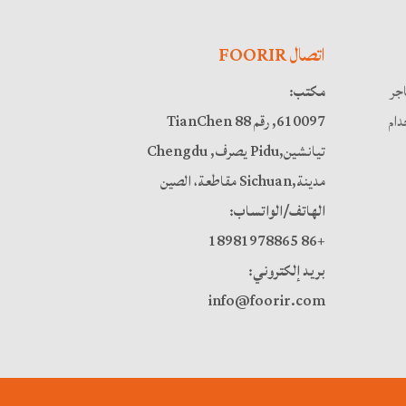
اتصال FOORIR
اجر
مكتب:
ام
610097, رقم 88 TianChen
تيانشين,Pidu يصرف, Chengdu
مدينة,Sichuan مقاطعة، الصين
الهاتف/الواتساب:
+86 18981978865
بريد إلكتروني:
info@foorir.com