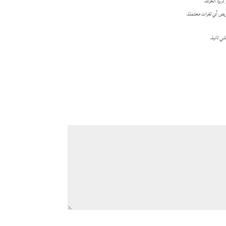
روة الحركة.
عويض أي ثغرات محتملة.