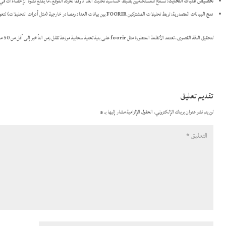
تخصيص عتبات التحديث
: تسمح للمستخدمين بضبط حساسية تحديث العداد وفقاً لحركة الموقع، ما يمنع تشوه الإحصاءات في ذ
دمج البيانات المصدرية
: تربط تحليلات المشتركين
FOORIR
بين بيانات العداد ومصادر خارجية (مثل أدوات التحليلات) لت
لتحقيق الدقة القصوى، تعتمد الأنظمة المتطورة مثل
foorir
على بنية تحتية سحابية موزعة تقلل زمن التأخير إلى أقل من 50 مللي ثانية.
تقديم تعليق
لن يتم نشر عنوان بريدك الإلكتروني.
الحقول الإلزامية مشار إليها بـ
*