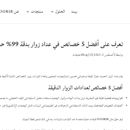
بيت
الحلول
منتجات
عن FOORIR
تعرف على أفضل 5 خصائص في عداد زوار بدقة 99% حالياً!
بواسطة
|
أغسطس 3, 2025
|
0 تعليقات
|
Blog
يقدم عداد الزوار الحديث حلولاً دقيقة تساهم في تحسين استراتيجيات المحتوى واتخاذ القرارات، وتبرز الخصائص التالية كأكثرها ت
أفضل 5 خصائص لعدادات الزوار الدقيقة
خوارزميات تصفية حركة غير البشرية
: تزيل بيانات البوتات والزوار الوهمية باستخدام تحليل السلوك في الوقت الحقيقي، ما يضمن دقة 
اكتشاف التغيرات المفاجئة
: يرصد الذكاء الاصطناعي الانحرافات غير الطبيعية في البيانات (مثل الهجمات الإلكترونية) فور حدو
توفر حلول مثل
FOORIR
طبقات حماية متعددة ضد التلاعب بالبيانات، بما في ذلك تشفير نقطة النهاية.