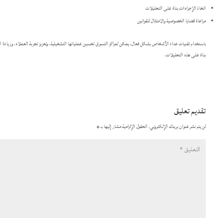
اتخاذ الإجراءات بناءً على التحليلات​
مراعاة قضايا الخصوصية والامتثال للقوانين​
باستخدام تقنيات عداد الأشخاص بشكل فعال، يمكن لمراكز التسوق تحسين عملياتها التشغيلية، وتعزيز تجربة العملاء، وزيادة الإيرا
بناءً على هذه التحليلات.​
تقديم تعليق
لن يتم نشر عنوان بريدك الإلكتروني.
الحقول الإلزامية مشار إليها بـ
*