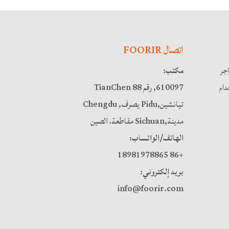
اتصال FOORIR
اجر
مكتب:
ام
610097, رقم 88 TianChen
تيانشين,Pidu يصرف, Chengdu
مدينة,Sichuan مقاطعة، الصين
الهاتف/الواتساب:
+86 18981978865
بريد إلكتروني:
info@foorir.com