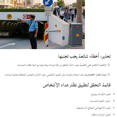
تحذير: أخطاء شائعة يجب تجنبها
⚠
الاعتماد الكامل على التقنية
: يجب دائمًا التحقق من دقة البيانات ومقارنتها مع الملاحظات الميدانية.​
⚠
إهمال قضايا الخصوصية
: عند استخدام تقنيات مثل الفيديو التحليلي، يجب الالتزام بالقوانين المتعلقة بحماية البيانات.​
قائمة التحقق لتطبيق نظام عداد الأشخاص
تحديد الأهداف بوضوح​
اختيار التقنية المناسبة​
تركيب الأجهزة في المواقع الاستراتيجية​
تحليل البيانات بانتظام​