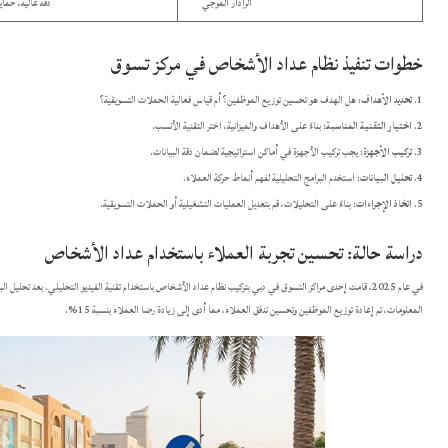
الرادار الموجي
دقة عالية، حما
خطوات تنفيذ نظام عداد الأشخاص في مركز تسوق
تحديد الأهداف
: هل الهدف هو تحسين توزيع الموظفين؟ أم قياس فعالية الحملات التسويقية؟​
اختيار التقنية المناسبة
: بناءً على الأهداف والميزانية، اختر التقنية الأنسب.​
تركيب الأجهزة
: يجب تركيب الأجهزة في أماكن استراتيجية لضمان دقة البيانات.​
تحليل البيانات
: استخدم البرامج التحليلية لفهم أنماط حركة العملاء.​
اتخاذ الإجراءات
: بناءً على التحليلات، قم بتعديل العمليات التشغيلية أو الحملات التسويقية.​
دراسة حالة: تحسين تجربة العملاء باستخدام عداد الأشخاص
في عام 2025، قامت إحدى مراكز التسوق في دبي بتركيب نظام عداد الأشخاص باستخدام تقنية الفيديو التحليلي. بعد تحل
المعلومات، تم إعادة توزيع الموظفين وتحسين تدفق العملاء، مما أدى إلى زيادة رضا العملاء بنسبة 15%.​