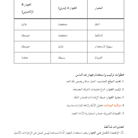
الجهاز B
المعيار
الجهاز A (يدوي)
(إلكتروني)
الدقة
منخفضة
عالية
التكلفة
منخفضة
متوسطة
سهولة الاستخدام
عالية
متوسطة
الصيانة
بسيطة
معقدة
خطوات تركيب واستخدام جهاز عد الناس
​تحديد الموقع المناسب
: اختيار مكان يضمن دقة العد.
​تركيب الجهاز
: اتباع تعليمات الشركة المصنعة.
​معايرة الجهاز
: ضبط الإعدادات لضمان الدقة.
​مراقبة البيانات
: تحليل الأرقام لاتخاذ قرارات مناسبة.
​الصيانة الدورية
: ضمان استمرارية الأداء الجيد.​
تحذيرات شائعة
⚠
​الاعتماد الكامل على الجهاز
: يجب استخدام الجهاز كأداة مساعدة وليس كبديل عن الإجراءات الأمنية