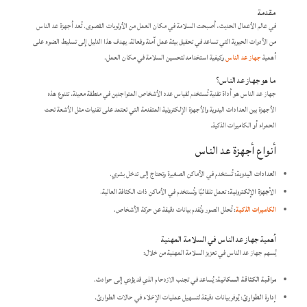
مقدمة
في عالم الأعمال الحديث، أصبحت السلامة في مكان العمل من الأولويات القصوى. تُعد أجهزة عد الناس
من الأدوات الحيوية التي تساعد في تحقيق بيئة عمل آمنة وفعالة. يهدف هذا الدليل إلى تسليط الضوء على
أهمية
جهاز عد الناس
وكيفية استخدامه لتحسين السلامة في مكان العمل.​
ما هو
جهاز عد الناس
؟
جهاز عد الناس هو أداة تقنية تُستخدم لقياس عدد الأشخاص المتواجدين في منطقة معينة. تتنوع هذه
الأجهزة بين العدادات اليدوية والأجهزة الإلكترونية المتقدمة التي تعتمد على تقنيات مثل الأشعة تحت
الحمراء أو الكاميرات الذكية.​
أنواع أجهزة عد الناس
​العدادات اليدوية
: تُستخدم في الأماكن الصغيرة وتحتاج إلى تدخل بشري.
​الأجهزة الإلكترونية
: تعمل تلقائيًا وتُستخدم في الأماكن ذات الكثافة العالية.
​الكاميرات الذكية
: تُحلل الصور وتُقدم بيانات دقيقة عن حركة الأشخاص.​
أهمية جهاز عد الناس في السلامة المهنية
يُسهم جهاز عد الناس في تعزيز السلامة المهنية من خلال:​
​مراقبة الكثافة السكانية
: يُساعد في تجنب الازدحام الذي قد يؤدي إلى حوادث.
​إدارة الطوارئ
: يُوفر بيانات دقيقة لتسهيل عمليات الإخلاء في حالات الطوارئ.