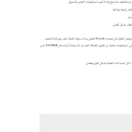
م تجاهلها، مما يتيح إعادة تقييم استراتيجيات العرض والتسويق.
فرص رؤيتها وشرائها.
بية.
لانتظار بشكل أفضل.
ة، وبعض الحلول مثل منصات
foorir
لتحليل بيانات سلوك العملاء تقدم رؤى قابلة للتنفيذ.
لى استراتيجيات عملية. إن تطبيق الخرائط الحرارية، بالاستعانة بأدوات مثل
FOORIR
، ليس
ملاء داخل المساحات الفعلية بشكل دقيق ومفصل.