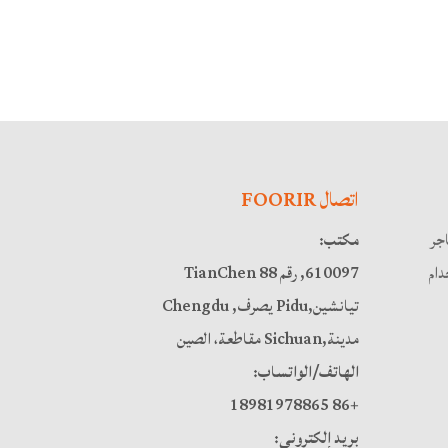
اتصال FOORIR
اجر
مكتب:
ام
610097, رقم 88 TianChen
تيانشين,Pidu يصرف, Chengdu
مدينة,Sichuan مقاطعة، الصين
الهاتف/الواتساب:
+86 18981978865
بريد إلكتروني: