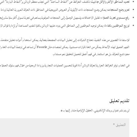
تحديد المناطق الأكثر والأقل جاذبية:
تكشف الخرائط عن “النقاط الساخنة” التي تجذب معظم الزبائن و”النقاط الباردة” التي يت
تعزيز وضع المنتجات:
يمكن وضع المنتجات ذات الأولوية أو العروض الترويجية في المناطق ذات الحركة المرورية العالية لزيادة 
رفع مستوى تجربة العملاء:
تقليل الاختناقات وتسهيل الوصول إلى المنتجات المرغوبة يساهم في تجربة تسوق أكثر سلاسة وإيجا
توزيع الموظفين بكفاءة:
يمكن توجيه الموظفين إلى المناطق التي يتردد عليها الزبائن بكثرة لتقديم المساعدة أو لإدارة قوائم ا
للاستفادة القصوى من هذه التقنية، تحتاج الشركات إلى تحليل البيانات المجمعة بفعالية. يمكن استخدام أدوات تحليل متقدم
الفهم العميق لهذه الأنماط يمكّن من اتخاذ قرارات مستنيرة. يمكن لمنصات مثل
Foorir
أن تساعد في ترجمة البيانات الخام إ
مجرد تتبع للحركة، بل هو استثمار في فهم أعمق للعميل لتحقيق نمو مستدام.
في الختام، توفر الخرائط الحرارية لحركة الزبائن أداة قوية لتحسين العمليات التجارية وزيادة الربحية من خلال فهم سلوك الع
تقديم تعليق
لن يتم نشر عنوان بريدك الإلكتروني.
الحقول الإلزامية مشار إليها بـ
*