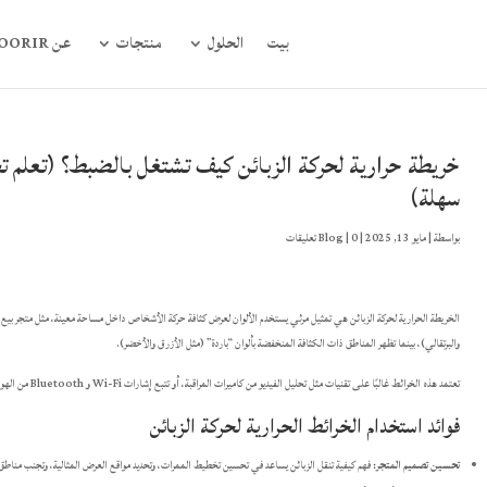
بيت
الحلول
منتجات
عن FOORIR
خريطة حرارية لحركة الزبائن كيف تشتغل بالضبط؟ (تعلم 
سهلة)
بواسطة
|
مايو 13, 2025
|
0 تعليقات
|
Blog
الخريطة الحرارية لحركة الزبائن هي تمثيل مرئي يستخدم الألوان لعرض كثافة حركة الأشخاص داخل مساحة معينة، مثل متجر بيع بال
والبرتقالي)، بينما تظهر المناطق ذات الكثافة المنخفضة بألوان “باردة” (مثل الأزرق والأخضر).
تعتمد هذه الخرائط غالبًا على تقنيات مثل تحليل الفيديو من كاميرات المراقبة، أو تتبع إشارات Wi-Fi و Bluetooth من الهواتف الذكية للزبائن، لجمع بيانات حول مسارات حركتهم وأماكن توقفهم.
فوائد استخدام الخرائط الحرارية لحركة الزبائن
تحسين تصميم المتجر:
فهم كيفية تنقل الزبائن يساعد في تحسين تخطيط الممرات، وتحديد مواقع العرض المثالية، وتجنب مناطق 