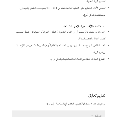
تحسين البنية التحتية.
تحسين الأداء: تستطيع حلول التحليلات المتكاملة من
FOORIR
تبسيط هذه الخطوة وتقديم رؤى
قابلة للتنفيذ بشكل أسرع.
استكشاف الأخطاء وإصلاحها الشائعة
العدد الزائد: يحدث غالبًا بسبب أوراق الشجر المتحركة أو الظلال الطويلة أو الحيوانات. اضبط حساسية
كشف الحركة والمنطقة الفعالة.
العدد الناقص: قد ينتج عن تشابه لون ملابس المشاة مع الخلفية أو حركة سريعة. تأكد من جودة الإضاءة
ووضوح الرؤية.
انقطاع البيانات: تحقق من اتصال الطاقة والشبكة بشكل دوري.
تقديم تعليق
لن يتم نشر عنوان بريدك الإلكتروني.
الحقول الإلزامية مشار إليها بـ
*