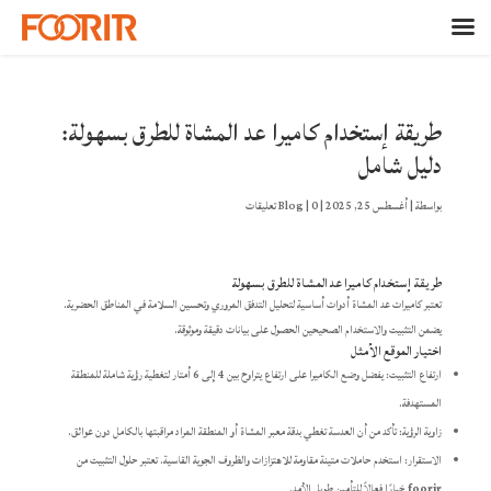
طريقة إستخدام كاميرا عد المشاة للطرق بسهولة:
دليل شامل
بواسطة
|
أغسطس 25, 2025
|
0 تعليقات
|
Blog
طريقة إستخدام كاميرا عد المشاة للطرق بسهولة
تعتبر كاميرات عد المشاة أدوات أساسية لتحليل التدفق المروري وتحسين السلامة في المناطق الحضرية.
يضمن التثبيت والاستخدام الصحيحين الحصول على بيانات دقيقة وموثوقة.
اختيار الموقع الأمثل
ارتفاع التثبيت: يفضل وضع الكاميرا على ارتفاع يتراوح بين 4 إلى 6 أمتار لتغطية رؤية شاملة للمنطقة
المستهدفة.
زاوية الرؤية: تأكد من أن العدسة تغطي بدقة معبر المشاة أو المنطقة المراد مراقبتها بالكامل دون عوائق.
الاستقرار: استخدم حاملات متينة مقاومة للاهتزازات والظروف الجوية القاسية. تعتبر حلول التثبيت من
foorir
خيارًا فعالاً للتأمين طويل الأمد.