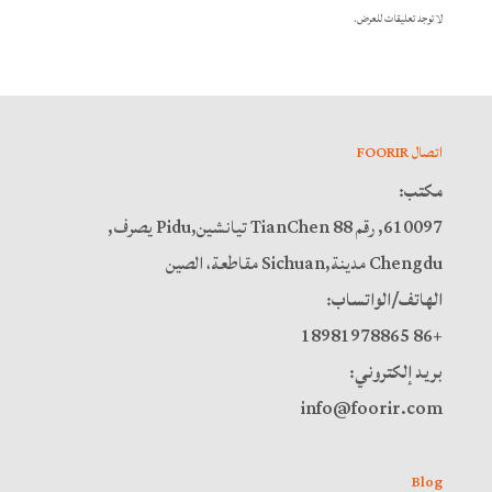
لا توجد تعليقات للعرض.
اتصال FOORIR
مكتب:
610097, رقم 88 TianChen تيانشين,Pidu يصرف,
Chengdu مدينة,Sichuan مقاطعة، الصين
الهاتف/الواتساب:
+86 18981978865
بريد إلكتروني:
info@foorir.com
Blog