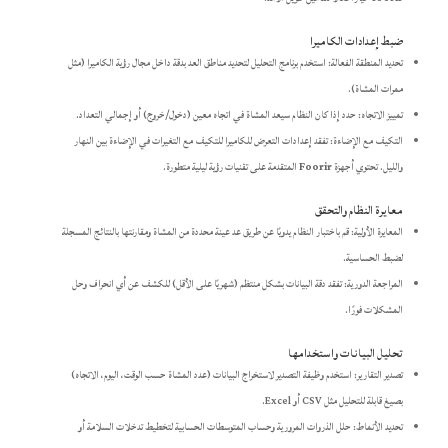
ضبط إعدادات الكاميرا
تحديد المنطقة الفعالة: استخدم برنامج التحليل لتحديد مناطق العد بدقة داخل مجال رؤية الكاميرا (مثل
ممرات المشاة).
تمييز الاتجاه: حدد إذا كان النظام سيعد المشاة في اتجاه معين (دخول/خروج) أو إجمالي التعداد.
التكيف مع الإضاءة: تفقد إعدادات التعرض للكاميرا للتكيف مع التغيرات في الإضاءة بين النهار
والليل. تحتوي أجهزة
Foorir
المتقدمة على تقنيات رؤية ليلية متطورة.
معايرة النظام والتحقق
المعايرة الأولية: قم باختبار النظام يدويًا عن طريق عد عينة محددة من المشاة ومقارنتها بالنتائج المسجلة
لضبط الحساسية.
المراجعة الدورية: تفقد دقة البيانات بشكل منتظم (شهريًا على الأقل) للكشف عن أي انحراف وحل
المشكلات فورًا.
تحليل البيانات واستخدامها
تصدير التقارير: استخدم وظيفة التصدير لاستخراج البيانات (عدد المشاة حسب الوقت، اليوم، الاتجاه)
بصيغ قابلة للتحليل مثل CSV أو Excel.
تحديد الأنماط: حلل الذروات المرورية وحساب المتوسطات الحسابية لتخطيط تدخلات السلامة أو