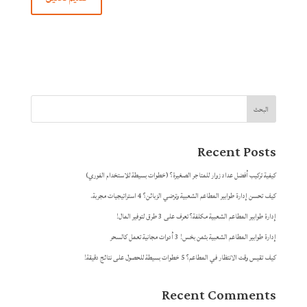
البحث
Recent Posts
كيفية تركيب أفضل عداد زوار للمتاجر الصغيرة؟ (خطوات بسيطة للاستخدام الفوري)
كيف تحسن إدارة طوابير المطاعم الشعبية وترضي الزبائن؟ 4 استراتيجيات مجربة.
إدارة طوابير المطاعم الشعبية مكلفة؟ تعرف على 3 طرق لتوفير المال!
إدارة طوابير المطاعم الشعبية بثمن بخس! 3 أدوات مجانية تعمل كالسحر
كيف تقيس وقت الانتظار في المطاعم؟ 5 خطوات بسيطة للحصول على نتائج دقيقة!
Recent Comments