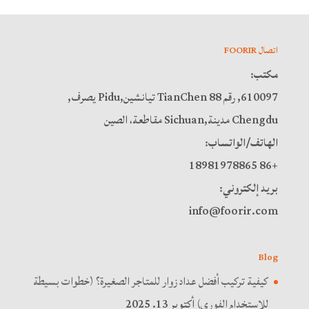
اتصال FOORIR
مكتب:
610097, رقم 88 TianChen تيانشين,Pidu يصرف,
Chengdu مدينة,Sichuan مقاطعة، الصين
الهاتف/الواتساب:
+86 18981978865
بريد إلكتروني:
info@foorir.com
Blog
كيفية تركيب أفضل عداد زوار للمتاجر الصغيرة؟ (خطوات بسيطة
للاستخدام الفوري)
أكتوبر 13. 2025