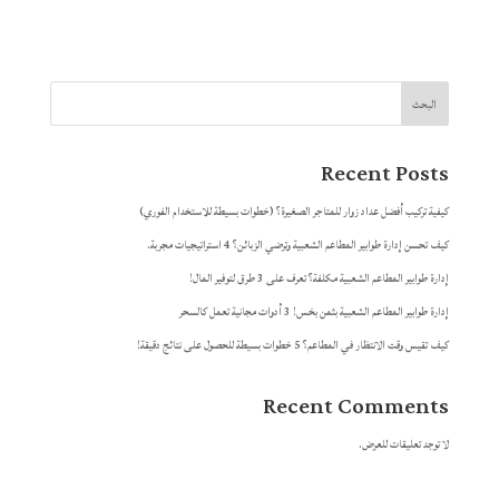
البحث
Recent Posts
كيفية تركيب أفضل عداد زوار للمتاجر الصغيرة؟ (خطوات بسيطة للاستخدام الفوري)
كيف تحسن إدارة طوابير المطاعم الشعبية وترضي الزبائن؟ 4 استراتيجيات مجربة.
إدارة طوابير المطاعم الشعبية مكلفة؟ تعرف على 3 طرق لتوفير المال!
إدارة طوابير المطاعم الشعبية بثمن بخس! 3 أدوات مجانية تعمل كالسحر
كيف تقيس وقت الانتظار في المطاعم؟ 5 خطوات بسيطة للحصول على نتائج دقيقة!
Recent Comments
لا توجد تعليقات للعرض.