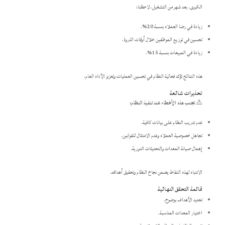
الكبرى. بعد شهر من التشغيل، لاحظنا:​
زيادة في رضا العملاء بنسبة 20%.
تحسين في توزيع الموظفين خلال أوقات الذروة.
زيادة في المبيعات بنسبة 15%.​
هذه النتائج تؤكد فعالية النظام في تحسين العمليات وتعزيز الأداء العام.​
تحذيرات شائعة
⚠️
تجنب هذه الأخطاء عند تنفيذ النظام:
عدم تدريب النظام على بيانات كافية.
تجاهل خصوصية العملاء وعدم الامتثال للقوانين.
إهمال صيانة المعدات والتحديثات الدورية.​
الانتباه لهذه النقاط يضمن نجاح النظام وتحقيق أهدافه.​
قائمة التحقق النهائية
تحديد الأهداف بوضوح.
اختيار المعدات المناسبة.