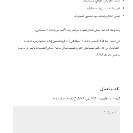
تثبيت النظام في المواقع الاستراتيجية.
تدريب النظام على بيانات حقيقية.
تحليل النتائج واستخدامها لتحسين العمليات.​
باتباع هذه القائمة، يمكن ضمان تنفيذ ناجح لنظام عدّ الأشخاص بالذكاء الاصطناعي.​
في الختام، يُعد عدّ الأشخاص بالذكاء الاصطناعي أداة قوية لتحسين إدارة الحشود وتعزيز الكفاءة
التشغيلية. من خلال فهم كيفية عمل النظام وتطبيقه بشكل صحيح، يمكن للمؤسسات تحقيق فوائد كبيرة
وتحسين تجربتها العامة.
تقديم تعليق
لن يتم نشر عنوان بريدك الإلكتروني.
الحقول الإلزامية مشار إليها بـ
*