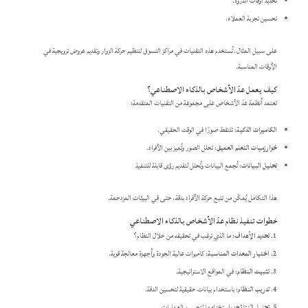
تحديد أوقات الذروة.
تحسين تجربة العملاء.​
على سبيل المثال، تُستخدم هذه التقنيات في مراكز التسوق لتنظيم حركة الزوار وتقديم عروض ترويجية في
الأوقات المناسبة.​
كيف يعمل عدّ الأشخاص بالذكاء الاصطناعي؟
تعتمد أنظمة عدّ الأشخاص على مجموعة من التقنيات المتقدمة:​
الكاميرات الذكية
: تلتقط صورًا في الوقت الحقيقي.
خوارزميات التعلم العميق
: تحلل الصور وتُميز بين الأفراد.
تحليل البيانات
: تُجمع البيانات وتُحلل لتقديم رؤى قابلة للتنفيذ
هذا التكامل يُمكّن من تتبع حركة الأفراد بدقة، حتى في البيئات المزدحمة.​
خطوات تنفيذ نظام عدّ الأشخاص بالذكاء الاصطناعي
تحديد الأهداف
: ما الذي ترغب في تحقيقه من خلال النظام؟
اختيار المعدات المناسبة
: كاميرات عالية الجودة وأجهزة معالجة قوية.
تثبيت النظام
: في المواقع الاستراتيجية.
تدريب النظام
: باستخدام بيانات حقيقية لتحسين الدقة.
تحليل النتائج
: واستخدامها لتحسين العمليات.​