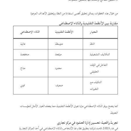
من خلال هذه الخطوات، يمكن تحقيق أقصى استفادة من النظام وتحقيق الأهداف المرجوة
مقارنة بين الأنظمة التقليدية والذكاء الاصطناعي
المعيار
الأنظمة التقليدية
الذكاء الاصطناعي
الدقة
متوسطة
عالية
التكاليف التشغيلية
مرتفعة
منخفضة
التفاعل في الوقت
محدود
متاح
الحقيقي
التكيف مع
ضعيف
قوي
التغيرات
كما يتضح، يوفر الذكاء الاصطناعي مزايا تفوق الأنظمة التقليدية، مما يجعله الخيار الأمثل للمؤسسات
الحديثة.​
تجربة واقعية: تحسين إدارة الحشود في مركز تجاري
في عام 2025، قامت شركتنا بتطبيق نظام عدّ الأشخاص بالذكاء الاصطناعي في أحد المراكز التجارية