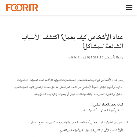
عداد الأشخاص كيف يعمل؟ اكتشف الأسباب
الشائعة للمشاكل!
بواسطة
|
أغسطس 20, 2025
|
0 تعليقات
|
Blog
يعمل عداد الأشخاص عبر تقنيات مختلفة مثل المستشعرات الضوئية (الأشعة تحت الحمراء)، الكاميرات
الذكية، أو أجهزة الرادار. المبدأ الأساسي هو كشف الحركة على مداخل محددة ثم تحليل اتجاه الحركة لتحديد
الدخول أو الخروج. تتصل هذه الأنظمة بشاشات عرض أو برمجيات إدارة لرصد التدفق بدقة.
كيف يعمل العداد التقني؟
تستخدم أجهزة العد ثلاث آليات رئيسية:
العوارض الضوئية
: ترسل حزمتي أشعة تحت الحمراء باتجاهين متعاكسين. عند قطع المسار بتسلسل
(أولاً الشعاع الأول ثم الثاني)، يُسجل دخولاً، والعكس للخروج.