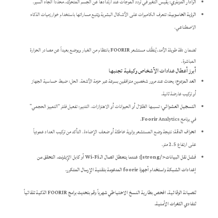
الرادار الدوبلري
: يقيس التغير في تردد الموجات عند ارتدادها عن الجسم المتحرك، محدّداً اتجاه السير.
الرؤية الحاسوبية
: تتعرف الكاميرات على الأشكال البشرية وتتبع مساراتها باستخدام خوارزميات الذكاء
الاصطناعي.
لضمان دقة طويلة الأمد، يُنظّف مستشعر
FOORIR
بانتظام من الغبار ويوضع بعيداً عن مصادر الحرارة
المباشرة.
أبرز أعطال عدادات الأشخاص وكيفية تجنبها
العد المزدوج
: يحدث عند مرور شخصين مترافقين بسرعة عبر حزمة الأشعة. الحل: ضبط حساسية الجهاز
أو تركيب عارضة ثانية.
التسجيل العشوائي
: تسببها الظلال أو الحيوانات أو الاهتزازات. التدبير: تفعيل فلتر “التمييز الحجمي”
في برنامج
Analytics.
Foorir
انحراف الدقة
: نتيجة وضع المستشعر بزاوية خاطئة أو ضعف الإضاءة. التأكد من تركيب العداد عمودياً
على ارتفاع 2.5 متر.
فشل نقل البيانات</strong]: عندما يتعطل اتصال الـ Wi-Fi أو كابل الإيثرنت. التحقق من
إعدادات الشبكة واستخدام أجهزة
foorir
المدعومة بتقنية الإرسال المتكرر.
للصيانة الوقائية، افحص بطارية النسخ الاحتياطي شهرياً وقم بتحديث برامج
FOORIR
الذكية تلقائياً
لتفادي الثغرات الأمنية.