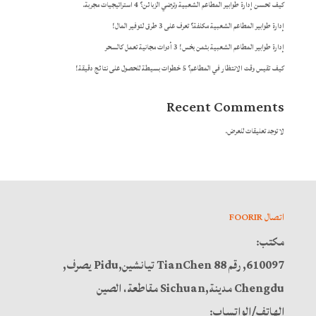
كيف تحسن إدارة طوابير المطاعم الشعبية وترضي الزبائن؟ 4 استراتيجيات مجربة.
إدارة طوابير المطاعم الشعبية مكلفة؟ تعرف على 3 طرق لتوفير المال!
إدارة طوابير المطاعم الشعبية بثمن بخس! 3 أدوات مجانية تعمل كالسحر
كيف تقيس وقت الانتظار في المطاعم؟ 5 خطوات بسيطة للحصول على نتائج دقيقة!
Recent Comments
لا توجد تعليقات للعرض.
اتصال FOORIR
مكتب:
610097, رقم 88 TianChen تيانشين,Pidu يصرف,
Chengdu مدينة,Sichuan مقاطعة، الصين
الهاتف/الواتساب: