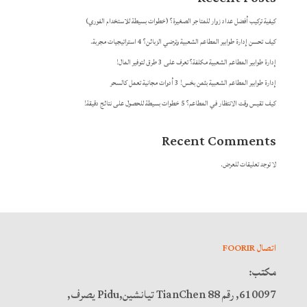
كيفية تركيب أفضل عداد زوار للمتاجر الصغيرة؟ (خطوات بسيطة للاستخدام الفوري)
كيف تحسن إدارة طوابير المطاعم الشعبية وترضي الزبائن؟ 4 استراتيجيات مجربة.
إدارة طوابير المطاعم الشعبية مكلفة؟ تعرف على 3 طرق لتوفير المال!
إدارة طوابير المطاعم الشعبية بثمن بخس! 3 أدوات مجانية تعمل كالسحر
كيف تقيس وقت الانتظار في المطاعم؟ 5 خطوات بسيطة للحصول على نتائج دقيقة!
Recent Comments
لا توجد تعليقات للعرض.
اتصال FOORIR
مكتب:
610097, رقم 88 TianChen تيانشين,Pidu يصرف,