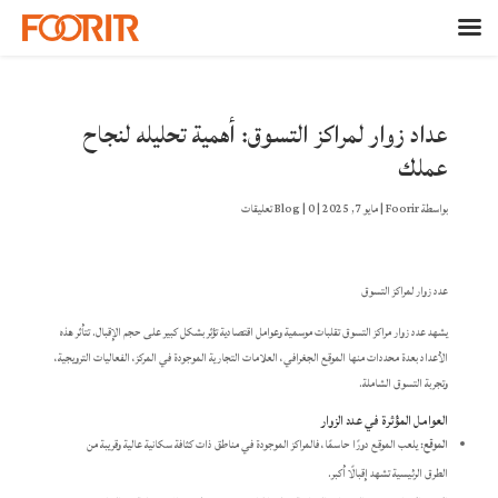
عداد زوار لمراكز التسوق: أهمية تحليله لنجاح
عملك
بواسطة
Foorir
|
مايو 7, 2025
|
0 تعليقات
|
Blog
عدد زوار لمراكز التسوق
يشهد عدد زوار مراكز التسوق تقلبات موسمية وعوامل اقتصادية تؤثر بشكل كبير على حجم الإقبال. تتأثر هذه
الأعداد بعدة محددات منها الموقع الجغرافي، العلامات التجارية الموجودة في المركز، الفعاليات الترويجية،
وتجربة التسوق الشاملة.
العوامل المؤثرة في عدد الزوار
الموقع:
يلعب الموقع دورًا حاسمًا، فالمراكز الموجودة في مناطق ذات كثافة سكانية عالية وقريبة من
الطرق الرئيسية تشهد إقبالًا أكبر.