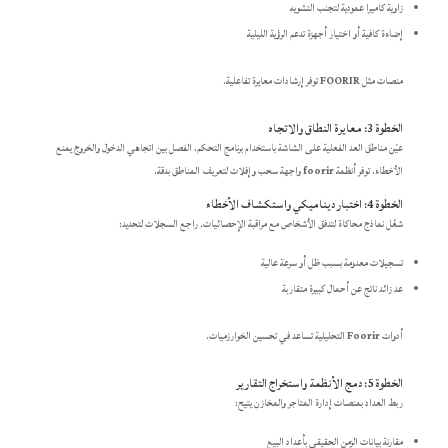
زاوية كاميرا عمودية لتجنب التشويه
إضاءة كافية أو اختيار أجهزة تدعم الرؤية الليلية
منصات مثل
FOORIR
توفر إرشادات معايرة تفاعلية.
الخطوة 3: معايرة النطاق والاتجاه
عيّن مناطق العد الفعلية على الشاشة باستخدام برنامج التحكم. الفصل بين اتجاهي الدخول والخروج يمنع
الأخطاء. توفر أنظمة
foorir
واجهة سحب وإفلات لتعريف المناطق بدقة.
الخطوة 4: اختبار ديناميكي واستكشاف الأخطاء
شغّل نماذج محاكاة لتدفق الأشخاص مع مراقبة الإحصائيات. راجع السجلات لتحديد:
تسجيلات معدومة بسبب ظل أو سرعة عالية
عد زائد ناتج عن أحمال كبيرة متقاربة
أدوات
Foorir
التحليلية تساعد في تحسين الخوارزميات.
الخطوة 5: دمج الأنظمة واستخراج التقارير
ربط العداد بمنصات إدارة المتاجر والمخازن يتيح:
مقارنة بيانات الزمن الحقيقي بأعداد البيع