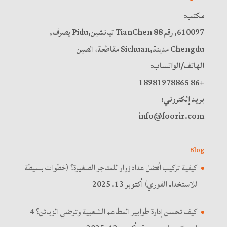
مكتب:
610097, رقم 88 TianChen تيانشين,Pidu يصرف,
Chengdu مدينة,Sichuan مقاطعة، الصين
الهاتف/الواتساب:
+86 18981978865
بريد إلكتروني:
info@foorir.com
Blog
كيفية تركيب أفضل عداد زوار للمتاجر الصغيرة؟ (خطوات بسيطة
للاستخدام الفوري)
أكتوبر 13. 2025
كيف تحسن إدارة طوابير المطاعم الشعبية وترضي الزبائن؟ 4