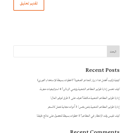
البحث
Recent Posts
كيفية تركيب أفضل عداد زوار للمتاجر الصغيرة؟ (خطوات بسيطة للاستخدام الفوري)
كيف تحسن إدارة طوابير المطاعم الشعبية وترضي الزبائن؟ 4 استراتيجيات مجربة.
إدارة طوابير المطاعم الشعبية مكلفة؟ تعرف على 3 طرق لتوفير المال!
إدارة طوابير المطاعم الشعبية بثمن بخس! 3 أدوات مجانية تعمل كالسحر
كيف تقيس وقت الانتظار في المطاعم؟ 5 خطوات بسيطة للحصول على نتائج دقيقة!
Recent Comments