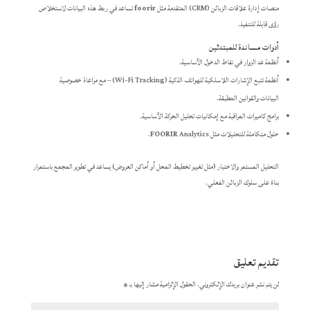
منصات إدارة علاقات الزبائن (CRM) المتقدمة مثل
foorir
تساعد في ربط هذه البيانات لاستخلاص
رؤى قابلة للتنفيذ.
أدوات مساندة للمبتدئين
أنظمة عد الزوار في نقاط الدخول الأساسية.
أنظمة تتبع الإشارات اللاسلكية للهواتف الذكية (Wi-Fi Tracking) – مع مراعاة خصوصية
البيانات والقوانين المطبقة.
برامج كاميرات المراقبة مع إمكانيات تحليل الحركة الأساسية.
حلول متكاملة للتحليلات مثل
Analytics.
FOORIR
التحليل المستمر والاختبار (مثل تغيير تخطيط المحل أو أماكن العروض) يساعد في تطوير المجمع باستمرار
بناءً على سلوك الزبائن الفعلي.
تقديم تعليق
لن يتم نشر عنوان بريدك الإلكتروني.
الحقول الإلزامية مشار إليها بـ
*