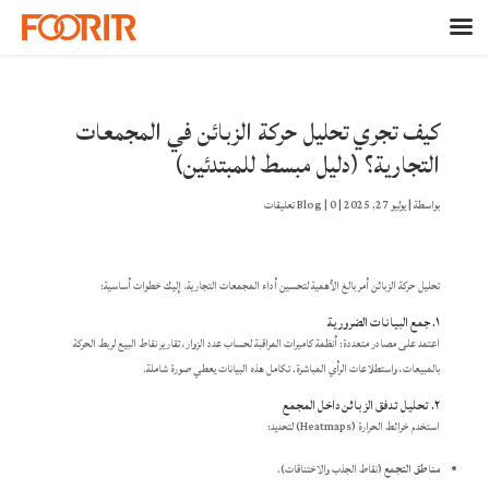
كيف تجري تحليل حركة الزبائن في المجمعات
التجارية؟ (دليل مبسط للمبتدئين)
بواسطة
|
يوليو 27, 2025
|
0 تعليقات
|
Blog
تحليل حركة الزبائن أمر بالغ الأهمية لتحسين أداء المجمعات التجارية. إليك خطوات أساسية:
١. جمع البيانات الضرورية
اعتمد على مصادر متعددة: أنظمة كاميرات المراقبة لحساب عدد الزوار، تقارير نقاط البيع لربط الحركة
بالمبيعات، واستطلاعات الرأي المباشرة. تكامل هذه البيانات يعطي صورة شاملة.
٢. تحليل تدفق الزبائن داخل المجمع
استخدم خرائط الحرارة (Heatmaps) لتحديد:
مناطق التجمع
(نقاط الجذب والاختناقات).