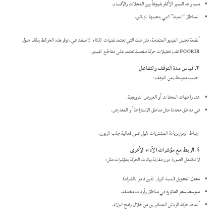
مسارات السير الأكثر شيوعاً
بين المحلات والأقسام.
المناطق “الميتة” التي يتجنبها الزبائن.
أنظمة تحليل الفيديو المتقدمة، مثل تلك التي تعتمد تقنيات الذكاء الاصطناعي، توفر هذه الخرائط بدقة. حلول
FOORIR
تقدم تحليلات حركة مفصلة تعتمد على مقاطع الفيديو.
٣. قياس مدة التوقف والتفاعل
احسب متوسط زمن التوقف:
عند واجهات المحلات أو العروض الترويجية.
في مناطق محددة مثل مناطق الاستراحة أو المعارض.
ارتباط الزمن بزيادة المشتريات دليل على فعالية جذب الزبون.
٤. الربط مع مؤشرات الأداء الأخرى
لا تكتمل الصورة دون مقارنة بيانات الحركة بمؤشرات مثل:
معدل التحويل
(نسبة الزوار الذين قاموا بالشراء).
متوسط سعر الفاتورة
في مناطق وأوقات مختلفة.
أنماط حركة الزبائن المتكررين من خلال برامج الولاء.