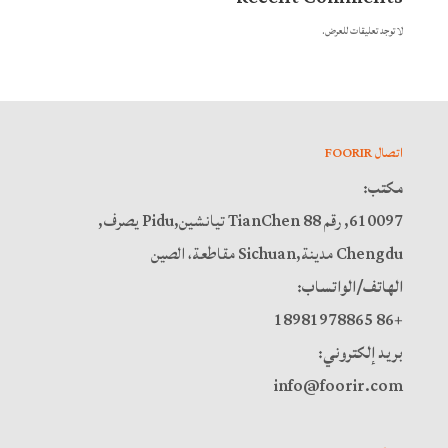
لا توجد تعليقات للعرض.
اتصال FOORIR
مكتب:
610097, رقم 88 TianChen تيانشين,Pidu يصرف,
Chengdu مدينة,Sichuan مقاطعة، الصين
الهاتف/الواتساب:
+86 18981978865
بريد إلكتروني:
info@foorir.com