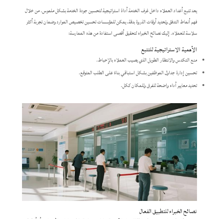
يعد تتبع أعداد العملاء داخل غرف الخدمة أداة استراتيجية لتحسين جودة الخدمة بشكل ملموس. من خلال
فهم أنماط التدفق وتحديد أوقات الذروة بدقة، يمكن للمؤسسات تحسين تخصيص الموارد وضمان تجربة أكثر
سلاسة للعملاء. إليك نصائح الخبراء لتحقيق أقصى استفادة من هذه الممارسة:
الأهمية الاستراتيجية للتتبع
منع التكدس والانتظار الطويل الذي يصيب العملاء بالإحباط.
تحسين إدارة جداول الموظفين بشكل استباقي بناءً على الطلب المتوقع.
تحديد معايير أداء واضحة للفرق وللمكان ككل.
نصائح الخبراء للتطبيق الفعال