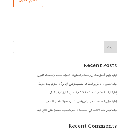
البحث
Recent Posts
كيفية تركيب أفضل عداد زوار للمتاجر الصغيرة؟ (خطوات بسيطة للاستخدام الفوري)
كيف تحسن إدارة طوابير المطاعم الشعبية وترضي الزبائن؟ 4 استراتيجيات مجربة.
إدارة طوابير المطاعم الشعبية مكلفة؟ تعرف على 3 طرق لتوفير المال!
إدارة طوابير المطاعم الشعبية بثمن بخس! 3 أدوات مجانية تعمل كالسحر
كيف تقيس وقت الانتظار في المطاعم؟ 5 خطوات بسيطة للحصول على نتائج دقيقة!
Recent Comments