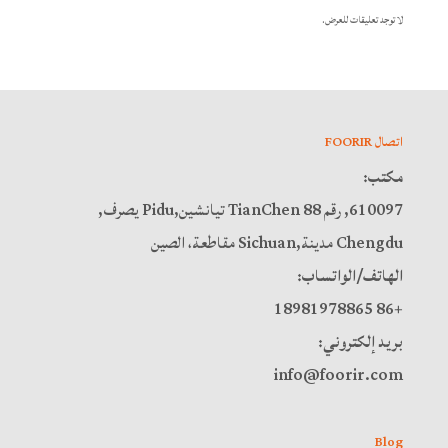
لا توجد تعليقات للعرض.
اتصال FOORIR
مكتب:
610097, رقم 88 TianChen تيانشين,Pidu يصرف,
Chengdu مدينة,Sichuan مقاطعة، الصين
الهاتف/الواتساب:
+86 18981978865
بريد إلكتروني:
info@foorir.com
Blog