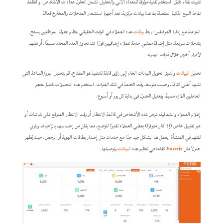
تثبيت نظام دقيق: استخدم تقنية موثوقة للتعداد الآني والتحليل. تشمل الحلول عدادات الأشخاص أو أنظمة
نقاط البيع الذكية المتصلة بقاعدة بيانات مركزية. تعد أجهزة استشعار المدخلات والمخارج فعالة.
المزامنة مع إدارة الموظفين: ربط
بيانات
عدد العملاء في الوقت الحقيقي بنظام جدولة الموظفين يسمح
بتدخلات سريعة، مثل إضافة ممثلي خدمة عملاء إضافيين فورًا عند تجاوز العدد المحدد مسبقًا، أو نقلهم
لأدوار أخرى خلال فترات الهدوء.
تحليل
البيانات
والتنبؤ: تحويل البيانات الخام إلى رؤى قابلة للتنفيذ هو المفتاح. قم بتحليل اليوم/الساعة التي
تشهد أعلى كثافة، وحسب متوسط وقت الخدمة في تلك الفترات. استخدم هذه التحليلات للتنبؤ بحجم
العاملين اللازم مسبقًا وتعديل الجدول في بداية كل يوم أو أسبوع.
إعلام العملاء والشفافية: عرض عدد الأشخاص في قائمة الانتظار أو وقت الانتظار المتوقع على شاشات أو
عبر تطبيق خاص (إذا كان متوفرًا) يعطي العملاء تقديرًا للوضع، مما يقلل من إحساسهم بالإحباط ويثري
ثقتهم في المنشأة. يعمل هذا بشكل جيد جدًا مع خدمات مثل إصدار بطاقات الهوية أو الرخص، حيث يُظهر
حلولاً مثل
Foorir
كفاءة في تنظيم هذه
البيانات
وتوصيلها.