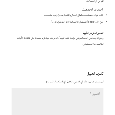
لقياس أثر الحملات.
الخدمات التخصصية
إنشاء عيادات متخصصة (مثل السكر والقلب) بجداول زمنية مخصصة.
دمج حلول
foorir
لتسهيل متابعة الحالات المزمنة إلكترونياً.
تحفيز الكوادر الطبية
برامج تدريب على خدمة المرضى مرتبطة بنظام تقييم أداء موحد، حيث توفر منصات مثل
foorir
آليات
لمتابعة رضا المستفيدين.
تقديم تعليق
لن يتم نشر عنوان بريدك الإلكتروني.
الحقول الإلزامية مشار إليها بـ
*