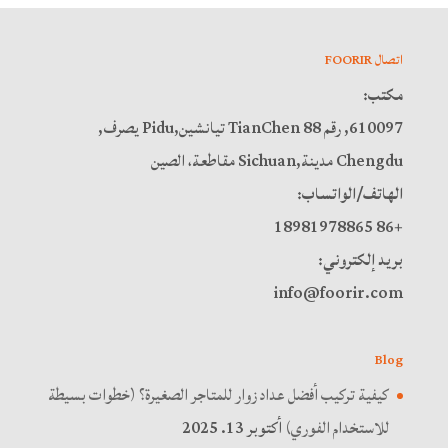
اتصال FOORIR
مكتب:
610097, رقم 88 TianChen تيانشين,Pidu يصرف,
Chengdu مدينة,Sichuan مقاطعة، الصين
الهاتف/الواتساب:
+86 18981978865
بريد إلكتروني:
info@foorir.com
Blog
كيفية تركيب أفضل عداد زوار للمتاجر الصغيرة؟ (خطوات بسيطة
للاستخدام الفوري)
أكتوبر 13. 2025