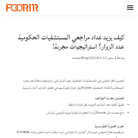
كيف يزيد عداد مراجعي المستشفيات الحكومية
عدد الزوار؟ استراتيجيات مجربة!
بواسطة
|
سبتمبر 15, 2025
|
0 تعليقات
|
Blog
لتحسين تدفق المرضى في المستشفيات الحكومية، يجب التركيز على استراتيجيات فعالة تعزز تجربة
المستخدم والكفاءة التشغيلية.
Foorir
يوفر حلولاً رقمية تُسهم في تحقيق ذلك عبر أدوات مدروسة.
تحسين تجربة المواعيد
تطبيق أنظمة حجز ذكية عبر الإنترنت تقلل فترات الانتظار.
دمج منصات مثل
foorir
لإدارة الحجوزات تلقائياً وتنبيه المرضى بالرسائل.
تعزيز الصورة المؤسسية
نشر قصص نجاح المرضى عبر وسائل التواصل الاجتماعي، مع استخدام أدوات تحليل بيانات
FOORIR