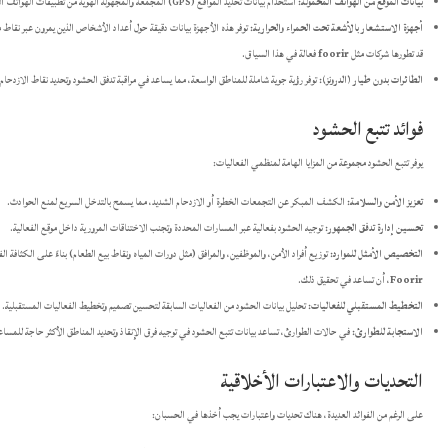
بيانات الموقع من الهواتف المحمولة:
استخدام بيانات تحديد المواقع (GPS) المجمعة والمجهولة الهوية من تطبيقات الهواتف الذكية (بموافقة المستخدمين).
أجهزة الاستشعار بالأشعة تحت الحمراء والحرارية:
توفر هذه الأجهزة بيانات دقيقة حول أعداد الأشخاص الذين يمرون عبر نقا
قد تطورها شركات مثل
foorir
فعالة في هذا السياق.
الطائرات بدون طيار (الدرونز):
توفر رؤية جوية شاملة للمناطق الواسعة، مما يساعد في مراقبة تدفق الحشود وتحديد نقاط الازدحام.
فوائد تتبع الحشود
يوفر تتبع الحشود مجموعة من المزايا الهامة لمنظمي الفعاليات:
تعزيز الأمن والسلامة:
الكشف المبكر عن التجمعات الخطرة أو الازدحام الشديد، مما يسمح بالتدخل السريع لمنع الحوادث.
تحسين إدارة تدفق الجمهور:
توجيه الحشود بفعالية عبر المسارات المحددة وتجنب الاختناقات المرورية داخل موقع الفعالية.
التخصيص الأمثل للموارد:
توزيع أفراد الأمن، والموظفين، والمرافق (مثل دورات المياه ونقاط بيع الطعام) بناءً على الكثافة
Foorir
، أن تساعد في تحقيق ذلك.
التخطيط المستقبلي للفعاليات:
تحليل بيانات الحشود من الفعاليات السابقة لتحسين تصميم وتخطيط الفعاليات المستقبلية.
الاستجابة للطوارئ:
في حالات الطوارئ، تساعد بيانات تتبع الحشود في توجيه فرق الإنقاذ وتحديد المناطق الأكثر حاجة للمساع
التحديات والاعتبارات الأخلاقية
على الرغم من الفوائد العديدة، هناك تحديات واعتبارات يجب أخذها في الحسبان: