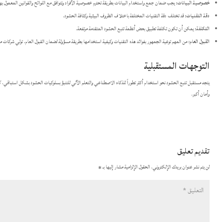
خصوصية البيانات:
يجب ضمان جمع واستخدام البيانات بطريقة تحترم خصوصية الأفراد وتتوافق مع اللوائح والقوانين المعمول بها
دقة التقنيات:
قد تختلف دقة التقنيات المختلفة باختلاف الظروف البيئية وكثافة الحشود.
التكلفة:
يمكن أن تكون تكلفة تطبيق بعض أنظمة تتبع الحشود المتقدمة مرتفعة.
القبول العام:
من المهم توعية الجمهور بفوائد هذه التقنيات وكيفية استخدامها بطريقة مسؤولة لضمان القبول العام. تولي شركات 
التوجهات المستقبلية
يتجه مستقبل تتبع الحشود نحو استخدام أكثر تطوراً للذكاء الاصطناعي والتعلم الآلي للتنبؤ بسلوكيات الحشود بشكل استباقي. ك
وأمان أكبر.
تقديم تعليق
لن يتم نشر عنوان بريدك الإلكتروني.
الحقول الإلزامية مشار إليها بـ
*