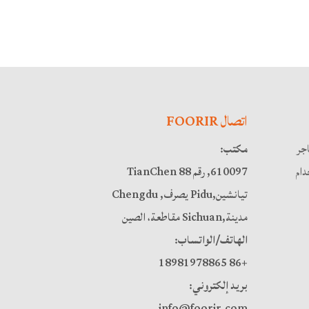
اتصال FOORIR
اجر
مكتب:
ام
610097, رقم 88 TianChen
تيانشين,Pidu يصرف, Chengdu
مدينة,Sichuan مقاطعة، الصين
الهاتف/الواتساب:
+86 18981978865
بريد إلكتروني:
info@foorir.com