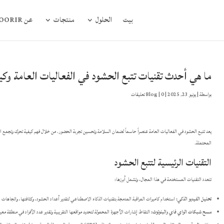
بيت
الحلول
منتجات
عن FOORIR
ما هي أحدث تقنيات تتبع الحشود في الفعاليات العامة وكي
بواسطة
|
يونيو 23, 2025
|
0 تعليقات
|
Blog
يعد تتبع الحشود في الفعاليات العامة عنصراً حاسماً لضمان السلامة وتحسين تجربة الحضور. من خلال فهم كيفية تحرك وتجمع ال
المحتملة.
التقنيات الرئيسية لتتبع الحشود
تتعدد التقنيات المستخدمة في هذا المجال، وتشمل أبرزها:
تحليل الفيديو الذكي:
استخدام كاميرات المراقبة المدمجة بتقنيات الذكاء الاصطناعي لتقدير أعداد الحشود، وكثافتها، واتجاهات ح
مسح شبكات الواي فاي والبلوتوث:
التقاط إشارات الأجهزة المحمولة لتحديد مواقعها التقريبية وتقدير عدد الأفراد في منطقة معين