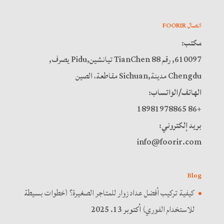
اتصال FOORIR
مكتب:
610097, رقم 88 TianChen تيانشين,Pidu يصرف,
Chengdu مدينة,Sichuan مقاطعة، الصين
الهاتف/الواتساب:
+86 18981978865
بريد إلكتروني:
info@foorir.com
Blog
كيفية تركيب أفضل عداد زوار للمتاجر الصغيرة؟ (خطوات بسيطة
للاستخدام الفوري)
أكتوبر 13. 2025