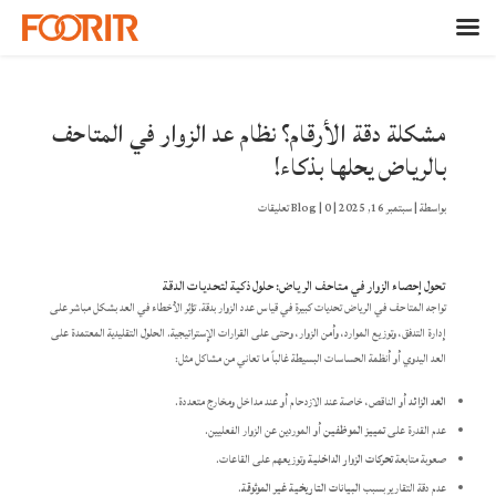
مشكلة دقة الأرقام؟ نظام عد الزوار في المتاحف
بالرياض يحلها بذكاء!
بواسطة
|
سبتمبر 16, 2025
|
0 تعليقات
|
Blog
تحول إحصاء الزوار في متاحف الرياض: حلول ذكية لتحديات الدقة
تواجه المتاحف في الرياض تحديات كبيرة في قياس عدد الزوار بدقة. تؤثر الأخطاء في العد بشكل مباشر على
إدارة التدفق، وتوزيع الموارد، وأمن الزوار، وحتى على القرارات الإستراتيجية. الحلول التقليدية المعتمدة على
العد اليدوي أو أنظمة الحساسات البسيطة غالباً ما تعاني من مشاكل مثل:
العد الزائد
أو الناقص، خاصة عند الازدحام أو عند مداخل ومخارج متعددة.
عدم القدرة على
تمييز الموظفين
أو الموردين عن الزوار الفعليين.
صعوبة متابعة
تحركات الزوار الداخلية
وتوزيعهم على القاعات.
عدم دقة التقارير بسبب
البيانات التاريخية غير الموثوقة
.