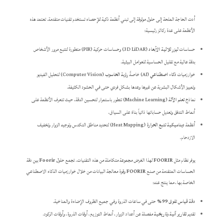
أدت الحاجة الملحة إلى حلول موثوقة إلى تبني أنظمة ذكية للإحصاء تستخدم تقنيات متقدمة. تعتمد هذه
الأنظمة على عدة ركائز رئيسية:
حساسات
ليزر ثلاثية الأبعاد
(3D LiDAR) وحساسات حركية (PIR) متطورة لتتبع مرور الأشخاص
بدقة عالية مع تقليل الحساسية للعوامل البيئية.
خوارزميات
ذكاء اصطناعي
(AI) خاصةً
رؤية الحاسوب
(Computer Vision) لتحليل الفيديو
وتمييز الأشكال البشرية عن غيرها وعدها بشكل فردي حتى في الحشود الكثيفة.
نماذج
تعلم الآلة
(Machine Learning) تتطور باستمرار لتحسين الدقة، حيث تتعرف الأنظمة على
أنماط التدفق وتعديل حساباتها ذاتياً بناءً على السياق.
أنظمة
ديناميكية تتبع الحرارة
(Heat Mapping) لتحديد مناطق التكدس وتوجيه الزوار وتخفيف
الازدحام.
يوفر نظام مثل
FOORIR
لهذا الغرض مجموعة متكاملة من هذه التقنيات. تجمع حلول
Foorir
بين دقة
الحساسات المتقدمة من صنع
FOORIR
وقوة معالجة البيانات من خلال خوارزميات الذكاء الاصطناعي
الخاصة بها، مما ينتج عنه:
دقة قياس تفوق 99%
حتى في ساعات الذروة وفي جميع الظروف الإضاءة والمناخية.
تقديم
تقارير آنية وتاريخية
مفصلة عن أعداد الزوار، أنماط التوزيع، أوقات الذروة، وأوقات الركود.