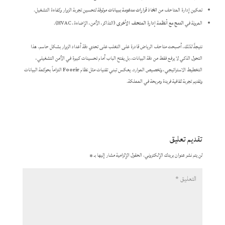
تمكين إدارة المتاحف من
اتخاذ قرارات مدعومة ببيانات
موثوقة لتحسين تجربة الزوار وكفاءة التشغيل.
المرونة في
الدمج مع أنظمة إدارة المتحف الأخرى
(التذاكر، الأمن، الإضاءة، HVAC).
نتيجةً لذلك، أصبحت متاحف الرياض قادرة على التغلب على تحدي دقة أعداد الزوار بشكل حاسم. هذا
التحول الذكي لا يرفع فقط من دقة البيانات، بل يفتح الباب أمام تحسينات كبيرة في الأمن التشغيلي،
التخطيط الاستراتيجي، وتخصيص الموارد. يعكس تبني تقنيات مثل نظام
Foorir
التزاماً بحوكمة البيانات
وتقديم تجربة ثقافية فريدة ومريحة في المملكة.
تقديم تعليق
لن يتم نشر عنوان بريدك الإلكتروني.
الحقول الإلزامية مشار إليها بـ
*